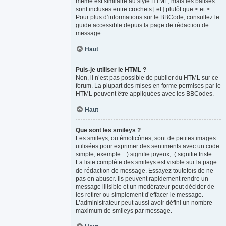
même est similaire au style HTML, mais les balises
sont incluses entre crochets [ et ] plutôt que < et >.
Pour plus d’informations sur le BBCode, consultez le
guide accessible depuis la page de rédaction de
message.
Haut
Puis-je utiliser le HTML ?
Non, il n’est pas possible de publier du HTML sur ce
forum. La plupart des mises en forme permises par le
HTML peuvent être appliquées avec les BBCodes.
Haut
Que sont les smileys ?
Les smileys, ou émoticônes, sont de petites images
utilisées pour exprimer des sentiments avec un code
simple, exemple : :) signifie joyeux, :( signifie triste.
La liste complète des smileys est visible sur la page
de rédaction de message. Essayez toutefois de ne
pas en abuser. Ils peuvent rapidement rendre un
message illisible et un modérateur peut décider de
les retirer ou simplement d’effacer le message.
L’administrateur peut aussi avoir défini un nombre
maximum de smileys par message.