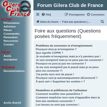
Forum Gilera Club de France
FAQ
S’enregistrer
Connexion
Le Club
R
Index du forum
Foire aux questions (Questions posées fréquemment)
Présentation
Adhésion
e
Foire aux questions (Questions
Pièces
c
Commandes
posées fréquemment)
Partenaires
h
Rencontres
Contact
e
Problèmes de connexion et d’enregistrement
Pourquoi dois-je m’enregistrer ?
r
Forum
Que signifie COPPA ?
c
Accès
Je souhaite m’enregistrer, mais je n’y parviens pas !
inscription
Je suis enregistré mais je ne peux pas me connecter !
h
Pourquoi ne puis-je pas me connecter ?
Je me suis enregistré par le passé mais je ne peux
Technique
e
plus me connecter ?!
Documentations
r
J’ai perdu mon mot de passe !
Pourquoi suis-je automatiquement déconnecté ?
À quoi sert « Supprimer les cookies » ?
Paramètres et préférences de l’utilisateur
Comment modifier mes paramètres ?
Comment empêcher mon nom d’apparaître dans la
liste des membres connectés ?
Accès réservé
Les heures ne sont pas correctes !