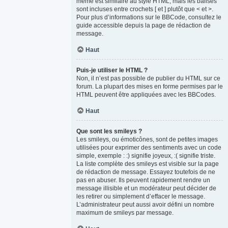
même est similaire au style HTML, mais les balises
sont incluses entre crochets [ et ] plutôt que < et >.
Pour plus d’informations sur le BBCode, consultez le
guide accessible depuis la page de rédaction de
message.
Haut
Puis-je utiliser le HTML ?
Non, il n’est pas possible de publier du HTML sur ce
forum. La plupart des mises en forme permises par le
HTML peuvent être appliquées avec les BBCodes.
Haut
Que sont les smileys ?
Les smileys, ou émoticônes, sont de petites images
utilisées pour exprimer des sentiments avec un code
simple, exemple : :) signifie joyeux, :( signifie triste.
La liste complète des smileys est visible sur la page
de rédaction de message. Essayez toutefois de ne
pas en abuser. Ils peuvent rapidement rendre un
message illisible et un modérateur peut décider de
les retirer ou simplement d’effacer le message.
L’administrateur peut aussi avoir défini un nombre
maximum de smileys par message.