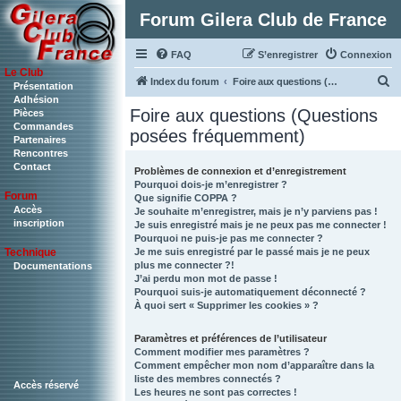
Forum Gilera Club de France
FAQ
S’enregistrer
Connexion
Le Club
R
Index du forum
Foire aux questions (Questions posées fréquemment)
Présentation
Adhésion
e
Foire aux questions (Questions
Pièces
c
Commandes
posées fréquemment)
Partenaires
h
Rencontres
Contact
e
Problèmes de connexion et d’enregistrement
Pourquoi dois-je m’enregistrer ?
r
Forum
Que signifie COPPA ?
c
Accès
Je souhaite m’enregistrer, mais je n’y parviens pas !
inscription
Je suis enregistré mais je ne peux pas me connecter !
h
Pourquoi ne puis-je pas me connecter ?
Je me suis enregistré par le passé mais je ne peux
Technique
e
plus me connecter ?!
Documentations
r
J’ai perdu mon mot de passe !
Pourquoi suis-je automatiquement déconnecté ?
À quoi sert « Supprimer les cookies » ?
Paramètres et préférences de l’utilisateur
Comment modifier mes paramètres ?
Comment empêcher mon nom d’apparaître dans la
liste des membres connectés ?
Accès réservé
Les heures ne sont pas correctes !