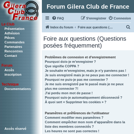
Forum Gilera Club de France
FAQ
S’enregistrer
Connexion
Le Club
R
Index du forum
Foire aux questions (Questions posées fréquemment)
Présentation
Adhésion
e
Foire aux questions (Questions
Pièces
c
Commandes
posées fréquemment)
Partenaires
h
Rencontres
Contact
e
Problèmes de connexion et d’enregistrement
Pourquoi dois-je m’enregistrer ?
r
Forum
Que signifie COPPA ?
c
Accès
Je souhaite m’enregistrer, mais je n’y parviens pas !
inscription
Je suis enregistré mais je ne peux pas me connecter !
h
Pourquoi ne puis-je pas me connecter ?
Je me suis enregistré par le passé mais je ne peux
Technique
e
plus me connecter ?!
Documentations
r
J’ai perdu mon mot de passe !
Pourquoi suis-je automatiquement déconnecté ?
À quoi sert « Supprimer les cookies » ?
Paramètres et préférences de l’utilisateur
Comment modifier mes paramètres ?
Comment empêcher mon nom d’apparaître dans la
liste des membres connectés ?
Accès réservé
Les heures ne sont pas correctes !