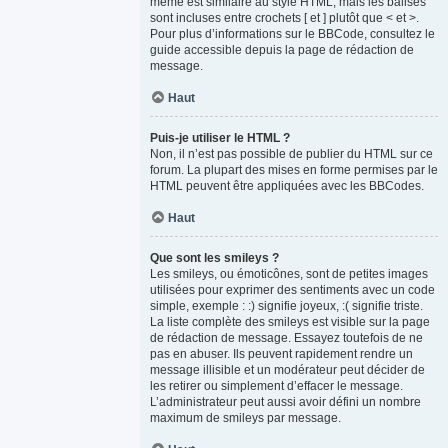
même est similaire au style HTML, mais les balises
sont incluses entre crochets [ et ] plutôt que < et >.
Pour plus d’informations sur le BBCode, consultez le
guide accessible depuis la page de rédaction de
message.
Haut
Puis-je utiliser le HTML ?
Non, il n’est pas possible de publier du HTML sur ce
forum. La plupart des mises en forme permises par le
HTML peuvent être appliquées avec les BBCodes.
Haut
Que sont les smileys ?
Les smileys, ou émoticônes, sont de petites images
utilisées pour exprimer des sentiments avec un code
simple, exemple : :) signifie joyeux, :( signifie triste.
La liste complète des smileys est visible sur la page
de rédaction de message. Essayez toutefois de ne
pas en abuser. Ils peuvent rapidement rendre un
message illisible et un modérateur peut décider de
les retirer ou simplement d’effacer le message.
L’administrateur peut aussi avoir défini un nombre
maximum de smileys par message.