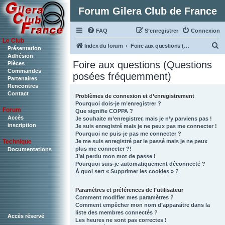
Forum Gilera Club de France
FAQ
S’enregistrer
Connexion
Le Club
R
Index du forum
Foire aux questions (Questions posées fréquemment)
Présentation
Adhésion
e
Foire aux questions (Questions
Pièces
c
Commandes
posées fréquemment)
Partenaires
h
Rencontres
Contact
e
Problèmes de connexion et d’enregistrement
Pourquoi dois-je m’enregistrer ?
r
Forum
Que signifie COPPA ?
c
Accès
Je souhaite m’enregistrer, mais je n’y parviens pas !
inscription
Je suis enregistré mais je ne peux pas me connecter !
h
Pourquoi ne puis-je pas me connecter ?
Je me suis enregistré par le passé mais je ne peux
Technique
e
plus me connecter ?!
Documentations
r
J’ai perdu mon mot de passe !
Pourquoi suis-je automatiquement déconnecté ?
À quoi sert « Supprimer les cookies » ?
Paramètres et préférences de l’utilisateur
Comment modifier mes paramètres ?
Comment empêcher mon nom d’apparaître dans la
liste des membres connectés ?
Accès réservé
Les heures ne sont pas correctes !