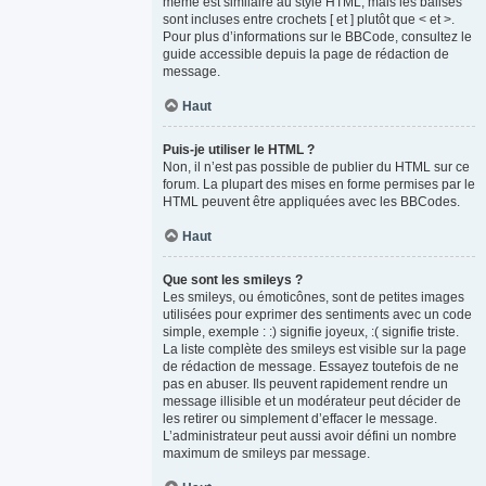
même est similaire au style HTML, mais les balises
sont incluses entre crochets [ et ] plutôt que < et >.
Pour plus d’informations sur le BBCode, consultez le
guide accessible depuis la page de rédaction de
message.
Haut
Puis-je utiliser le HTML ?
Non, il n’est pas possible de publier du HTML sur ce
forum. La plupart des mises en forme permises par le
HTML peuvent être appliquées avec les BBCodes.
Haut
Que sont les smileys ?
Les smileys, ou émoticônes, sont de petites images
utilisées pour exprimer des sentiments avec un code
simple, exemple : :) signifie joyeux, :( signifie triste.
La liste complète des smileys est visible sur la page
de rédaction de message. Essayez toutefois de ne
pas en abuser. Ils peuvent rapidement rendre un
message illisible et un modérateur peut décider de
les retirer ou simplement d’effacer le message.
L’administrateur peut aussi avoir défini un nombre
maximum de smileys par message.