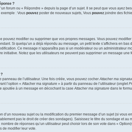
éponse ?
un forum ou « Répondre » depuis la page d’un sujet. Il se peut que vous ayez beso
, exemple : Vous
pouvez
poster de nouveaux sujets, Vous
pouvez
joindre des fichie
 ne pouvez modifier ou supprimer que vos propres messages. Vous pouvez modifier 
ant. Si quelqu’un a déjà répondu au message, un petit texte s’affichera en bas du 
modification. Ce message n’apparaîtra pas si un modérateur ou un administrateur mod
pre initiative. Notez que les utilisateurs ne peuvent pas supprimer un message une 
 ?
e panneau de l’utilisateur. Une fois créée, vous pouvez cocher
Attacher ma signatu
ant l’option « Attacher ma signature » à partir du panneau de l’utilisateur (onglet
P
re ajoutée à un message en décochant la case
Attacher ma signature
dans le formu
tion d’un nouveau sujet ou la modification du premier message d’un sujet (si vous en
blement pas le droit de créer des sondages). Saisissez le titre du sondage et au m
mbre de réponses qu’un utilisateur peut choisir lors de son vote dans « Option(s) p
s de modifier leur vote.