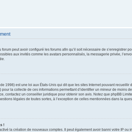
ement
u forum peut avoir configuré les forums afin qu’il soit nécessaire de s’enregistrer 
essibles aux invités comme les avatars personnalisés, la messagerie privée, l’envo
ée.
de 1998) est une loi aux États-Unis qui dit que les sites Internet pouvant recueilli
) pour la collecte de ces informations permettant d’identifier un mineur de moins d
ace, contactez un conseiller juridique pour obtenir son avis. Notez que phpBB Limite
uestions légales de toutes sortes, à l’exception de celles mentionnées dans la que
s !
activé la création de nouveaux comptes. Il peut également avoir banni votre IP ou in