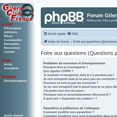
Forum Giler
Motocycles Gilera produ
Le Club
Présentation
Adhésion
Accès rapide
FAQ
Pièces
Commandes
Index du forum
Foire aux questions (Question
Partenaires
Rencontres
Foire aux questions (Questions
Contact
Forum
Problèmes de connexion et d’enregistrement
Accès
Pourquoi dois-je m’enregistrer ?
inscription
Que signifie COPPA ?
Je souhaite m’enregistrer, mais je n’y parviens pas !
Technique
Je suis enregistré mais je ne peux pas me connecter !
Documentations
Pourquoi ne puis-je pas me connecter ?
Je me suis enregistré par le passé mais je ne peux p
J’ai perdu mon mot de passe !
Pourquoi suis-je automatiquement déconnecté ?
À quoi sert « Supprimer les cookies » ?
Paramètres et préférences de l’utilisateur
Comment modifier mes paramètres ?
Accès réservé
Comment empêcher mon nom d’apparaître dans la li