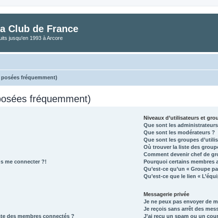
a Club de France
its jusqu'en 1993 à Arcore
s posées fréquemment)
 posées fréquemment)
Niveaux d’utilisateurs et gr
Que sont les administrateurs
Que sont les modérateurs ?
Que sont les groupes d’utili
Où trouver la liste des group
Comment devenir chef de gr
lus me connecter ?!
Pourquoi certains membres a
Qu’est-ce qu’un « Groupe pa
Qu’est-ce que le lien « L’équ
Messagerie privée
Je ne peux pas envoyer de m
Je reçois sans arrêt des mes
ste des membres connectés ?
J’ai reçu un spam ou un cour