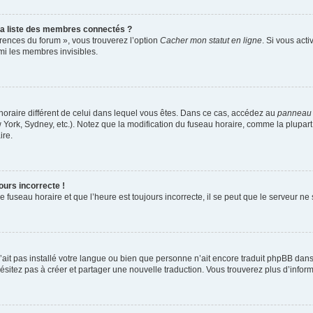
a liste des membres connectés ?
érences du forum », vous trouverez l’option
Cacher mon statut en ligne
. Si vous acti
i les membres invisibles.
u horaire différent de celui dans lequel vous êtes. Dans ce cas, accédez au
panneau d
 York, Sydney, etc.). Notez que la modification du fuseau horaire, comme la plupa
ire.
ours incorrecte !
 fuseau horaire et que l’heure est toujours incorrecte, il se peut que le serveur ne
 n’ait pas installé votre langue ou bien que personne n’ait encore traduit phpBB d
’hésitez pas à créer et partager une nouvelle traduction. Vous trouverez plus d’inform