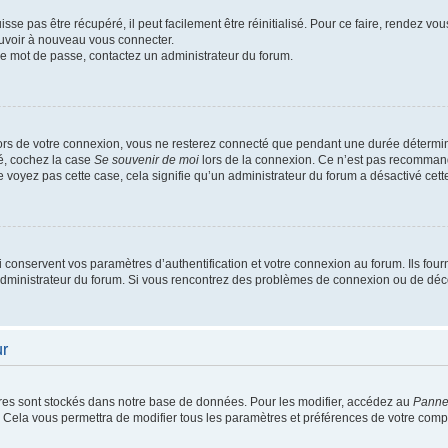
se pas être récupéré, il peut facilement être réinitialisé. Pour ce faire, rendez vo
ouvoir à nouveau vous connecter.
otre mot de passe, contactez un administrateur du forum.
ors de votre connexion, vous ne resterez connecté que pendant une durée détermin
té, cochez la case
Se souvenir de moi
lors de la connexion. Ce n’est pas recommand
ne voyez pas cette case, cela signifie qu’un administrateur du forum a désactivé cette
onservent vos paramètres d’authentification et votre connexion au forum. Ils fourni
 administrateur du forum. Si vous rencontrez des problèmes de connexion ou de déc
ur
res sont stockés dans notre base de données. Pour les modifier, accédez au
Pannea
. Cela vous permettra de modifier tous les paramètres et préférences de votre comp