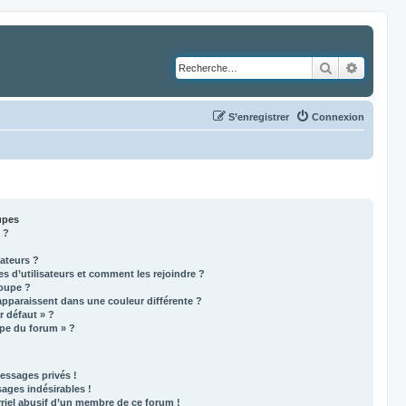
Rechercher
Recher
S’enregistrer
Connexion
oupes
 ?
sateurs ?
es d’utilisateurs et comment les rejoindre ?
oupe ?
pparaissent dans une couleur différente ?
r défaut » ?
ipe du forum » ?
essages privés !
sages indésirables !
riel abusif d’un membre de ce forum !