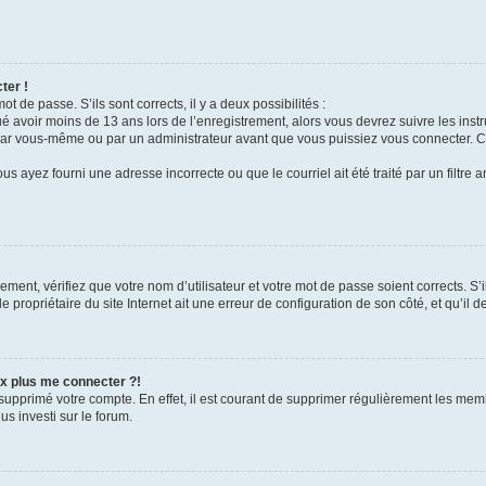
ter !
ot de passe. S’ils sont corrects, il y a deux possibilités :
ué avoir moins de 13 ans lors de l’enregistrement, alors vous devrez suivre les ins
par vous-même ou par un administrateur avant que vous puissiez vous connecter. Cet
us ayez fourni une adresse incorrecte ou que le courriel ait été traité par un filtre 
ment, vérifiez que votre nom d’utilisateur et votre mot de passe soient corrects. S’i
 propriétaire du site Internet ait une erreur de configuration de son côté, et qu’il de
ux plus me connecter ?!
u supprimé votre compte. En effet, il est courant de supprimer régulièrement les mem
us investi sur le forum.