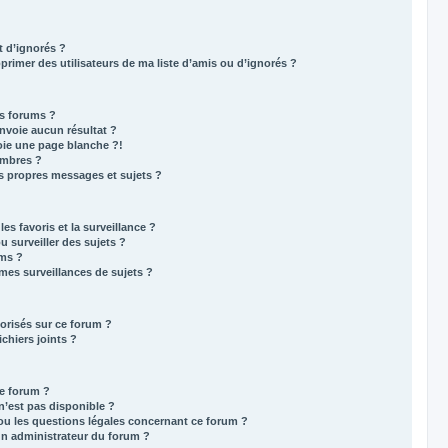
t d’ignorés ?
rimer des utilisateurs de ma liste d’amis ou d’ignorés ?
s forums ?
nvoie aucun résultat ?
ie une page blanche ?!
mbres ?
 propres messages et sujets ?
les favoris et la surveillance ?
 surveiller des sujets ?
ums ?
es surveillances de sujets ?
torisés sur ce forum ?
chiers joints ?
de forum ?
n’est pas disponible ?
ou les questions légales concernant ce forum ?
n administrateur du forum ?