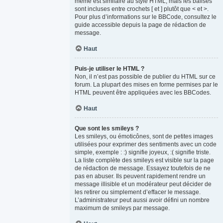
même est similaire au style HTML, mais les balises
sont incluses entre crochets [ et ] plutôt que < et >.
Pour plus d’informations sur le BBCode, consultez le
guide accessible depuis la page de rédaction de
message.
Haut
Puis-je utiliser le HTML ?
Non, il n’est pas possible de publier du HTML sur ce
forum. La plupart des mises en forme permises par le
HTML peuvent être appliquées avec les BBCodes.
Haut
Que sont les smileys ?
Les smileys, ou émoticônes, sont de petites images
utilisées pour exprimer des sentiments avec un code
simple, exemple : :) signifie joyeux, :( signifie triste.
La liste complète des smileys est visible sur la page
de rédaction de message. Essayez toutefois de ne
pas en abuser. Ils peuvent rapidement rendre un
message illisible et un modérateur peut décider de
les retirer ou simplement d’effacer le message.
L’administrateur peut aussi avoir défini un nombre
maximum de smileys par message.