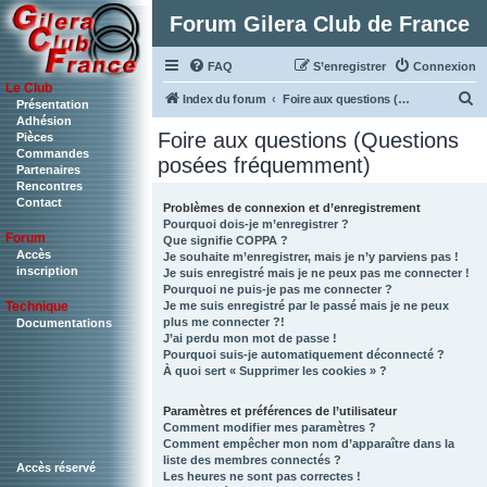
Forum Gilera Club de France
FAQ
S’enregistrer
Connexion
Le Club
R
Index du forum
Foire aux questions (Questions posées fréquemment)
Présentation
Adhésion
e
Foire aux questions (Questions
Pièces
c
Commandes
posées fréquemment)
Partenaires
h
Rencontres
Contact
e
Problèmes de connexion et d’enregistrement
Pourquoi dois-je m’enregistrer ?
r
Forum
Que signifie COPPA ?
c
Accès
Je souhaite m’enregistrer, mais je n’y parviens pas !
inscription
Je suis enregistré mais je ne peux pas me connecter !
h
Pourquoi ne puis-je pas me connecter ?
Je me suis enregistré par le passé mais je ne peux
Technique
e
plus me connecter ?!
Documentations
r
J’ai perdu mon mot de passe !
Pourquoi suis-je automatiquement déconnecté ?
À quoi sert « Supprimer les cookies » ?
Paramètres et préférences de l’utilisateur
Comment modifier mes paramètres ?
Comment empêcher mon nom d’apparaître dans la
liste des membres connectés ?
Accès réservé
Les heures ne sont pas correctes !