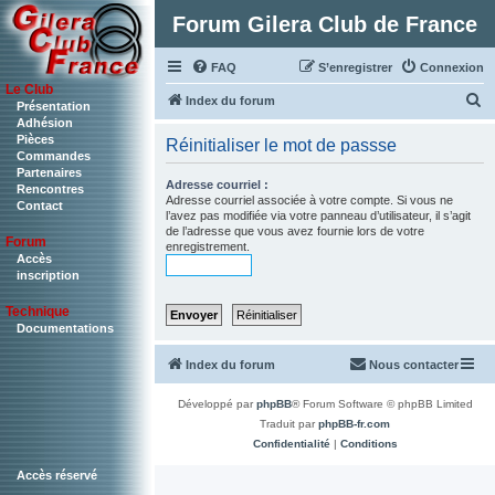
Forum Gilera Club de France
FAQ
S’enregistrer
Connexion
Le Club
R
Index du forum
Présentation
Adhésion
e
Pièces
Réinitialiser le mot de passse
c
Commandes
Partenaires
h
Adresse courriel :
Rencontres
Adresse courriel associée à votre compte. Si vous ne
Contact
e
l’avez pas modifiée via votre panneau d’utilisateur, il s’agit
de l’adresse que vous avez fournie lors de votre
r
Forum
enregistrement.
c
Accès
inscription
h
Technique
e
Documentations
r
Index du forum
Nous contacter
Développé par
phpBB
® Forum Software © phpBB Limited
Traduit par
phpBB-fr.com
Confidentialité
|
Conditions
Accès réservé