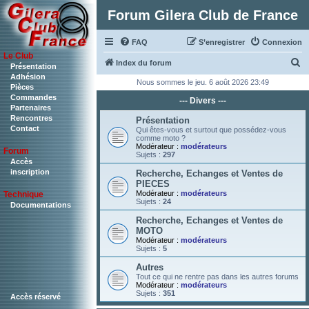
Forum Gilera Club de France
FAQ
S’enregistrer
Connexion
Le Club
R
Index du forum
Présentation
Adhésion
e
Nous sommes le jeu. 6 août 2026 23:49
Pièces
c
Commandes
--- Divers ---
Partenaires
h
Rencontres
Présentation
Contact
e
Qui êtes-vous et surtout que possédez-vous
comme moto ?
r
Modérateur :
modérateurs
Forum
Sujets :
297
c
Accès
inscription
Recherche, Echanges et Ventes de
h
PIECES
Modérateur :
modérateurs
Technique
e
Sujets :
24
Documentations
r
Recherche, Echanges et Ventes de
MOTO
Modérateur :
modérateurs
Sujets :
5
Autres
Tout ce qui ne rentre pas dans les autres forums
Modérateur :
modérateurs
Sujets :
351
Accès réservé