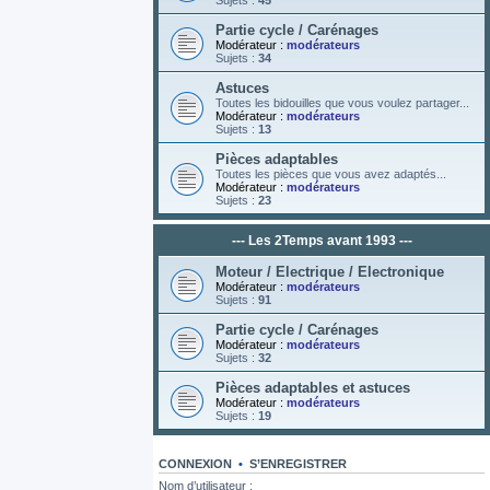
Sujets :
45
Partie cycle / Carénages
Modérateur :
modérateurs
Sujets :
34
Astuces
Toutes les bidouilles que vous voulez partager...
Modérateur :
modérateurs
Sujets :
13
Pièces adaptables
Toutes les pièces que vous avez adaptés...
Modérateur :
modérateurs
Sujets :
23
--- Les 2Temps avant 1993 ---
Moteur / Electrique / Electronique
Modérateur :
modérateurs
Sujets :
91
Partie cycle / Carénages
Modérateur :
modérateurs
Sujets :
32
Pièces adaptables et astuces
Modérateur :
modérateurs
Sujets :
19
CONNEXION
•
S’ENREGISTRER
Nom d’utilisateur :