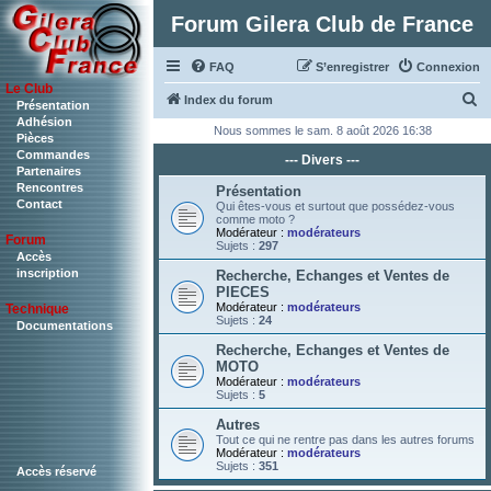
Forum Gilera Club de France
FAQ
S’enregistrer
Connexion
Le Club
R
Index du forum
Présentation
Adhésion
e
Nous sommes le sam. 8 août 2026 16:38
Pièces
c
Commandes
--- Divers ---
Partenaires
h
Rencontres
Présentation
Contact
e
Qui êtes-vous et surtout que possédez-vous
comme moto ?
r
Modérateur :
modérateurs
Forum
Sujets :
297
c
Accès
inscription
Recherche, Echanges et Ventes de
h
PIECES
Modérateur :
modérateurs
Technique
e
Sujets :
24
Documentations
r
Recherche, Echanges et Ventes de
MOTO
Modérateur :
modérateurs
Sujets :
5
Autres
Tout ce qui ne rentre pas dans les autres forums
Modérateur :
modérateurs
Sujets :
351
Accès réservé