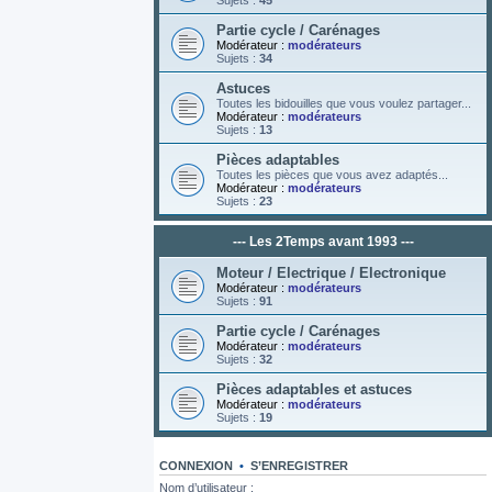
Sujets :
45
Partie cycle / Carénages
Modérateur :
modérateurs
Sujets :
34
Astuces
Toutes les bidouilles que vous voulez partager...
Modérateur :
modérateurs
Sujets :
13
Pièces adaptables
Toutes les pièces que vous avez adaptés...
Modérateur :
modérateurs
Sujets :
23
--- Les 2Temps avant 1993 ---
Moteur / Electrique / Electronique
Modérateur :
modérateurs
Sujets :
91
Partie cycle / Carénages
Modérateur :
modérateurs
Sujets :
32
Pièces adaptables et astuces
Modérateur :
modérateurs
Sujets :
19
CONNEXION
•
S’ENREGISTRER
Nom d’utilisateur :