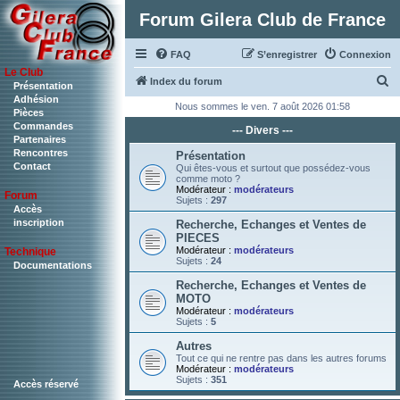
Forum Gilera Club de France
FAQ
S’enregistrer
Connexion
Le Club
R
Index du forum
Présentation
Adhésion
e
Nous sommes le ven. 7 août 2026 01:58
Pièces
c
Commandes
--- Divers ---
Partenaires
h
Rencontres
Présentation
Contact
e
Qui êtes-vous et surtout que possédez-vous
comme moto ?
r
Modérateur :
modérateurs
Forum
Sujets :
297
c
Accès
inscription
Recherche, Echanges et Ventes de
h
PIECES
Modérateur :
modérateurs
Technique
e
Sujets :
24
Documentations
r
Recherche, Echanges et Ventes de
MOTO
Modérateur :
modérateurs
Sujets :
5
Autres
Tout ce qui ne rentre pas dans les autres forums
Modérateur :
modérateurs
Sujets :
351
Accès réservé