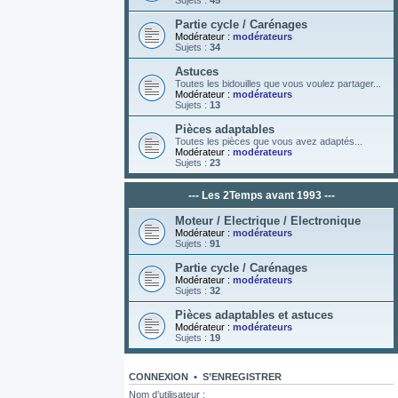
Sujets :
45
Partie cycle / Carénages
Modérateur :
modérateurs
Sujets :
34
Astuces
Toutes les bidouilles que vous voulez partager...
Modérateur :
modérateurs
Sujets :
13
Pièces adaptables
Toutes les pièces que vous avez adaptés...
Modérateur :
modérateurs
Sujets :
23
--- Les 2Temps avant 1993 ---
Moteur / Electrique / Electronique
Modérateur :
modérateurs
Sujets :
91
Partie cycle / Carénages
Modérateur :
modérateurs
Sujets :
32
Pièces adaptables et astuces
Modérateur :
modérateurs
Sujets :
19
CONNEXION
•
S’ENREGISTRER
Nom d’utilisateur :