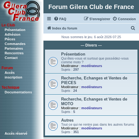
Forum Gilera Club de France
FAQ
S’enregistrer
Connexion
Le Club
R
Index du forum
Présentation
Adhésion
e
Nous sommes le jeu. 6 août 2026 07:25
Pièces
c
Commandes
--- Divers ---
Partenaires
h
Rencontres
Présentation
Contact
e
Qui êtes-vous et surtout que possédez-vous
comme moto ?
r
Modérateur :
modérateurs
Forum
Sujets :
297
c
Accès
inscription
Recherche, Echanges et Ventes de
h
PIECES
Modérateur :
modérateurs
Technique
e
Sujets :
24
Documentations
r
Recherche, Echanges et Ventes de
MOTO
Modérateur :
modérateurs
Sujets :
5
Autres
Tout ce qui ne rentre pas dans les autres forums
Modérateur :
modérateurs
Sujets :
351
Accès réservé