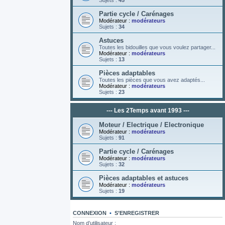
Sujets :
45
Partie cycle / Carénages
Modérateur :
modérateurs
Sujets :
34
Astuces
Toutes les bidouilles que vous voulez partager...
Modérateur :
modérateurs
Sujets :
13
Pièces adaptables
Toutes les pièces que vous avez adaptés...
Modérateur :
modérateurs
Sujets :
23
--- Les 2Temps avant 1993 ---
Moteur / Electrique / Electronique
Modérateur :
modérateurs
Sujets :
91
Partie cycle / Carénages
Modérateur :
modérateurs
Sujets :
32
Pièces adaptables et astuces
Modérateur :
modérateurs
Sujets :
19
CONNEXION
•
S’ENREGISTRER
Nom d’utilisateur :