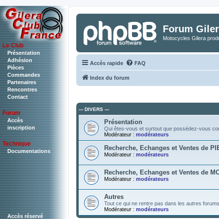
Forum Giler
Motocycles Gilera produ
Le Club
Présentation
Adhésion
Accès rapide
FAQ
Pièces
Commandes
Index du forum
Partenaires
Rencontres
Contact
--- DIVERS ---
Forum
Accès
Présentation
inscription
Qui êtes-vous et surtout que possédez-vous c
Modérateur :
modérateurs
Technique
Recherche, Echanges et Ventes de P
Documentations
Modérateur :
modérateurs
Recherche, Echanges et Ventes de 
Modérateur :
modérateurs
Autres
Tout ce qui ne rentre pas dans les autres forum
Modérateur :
modérateurs
Accès réservé