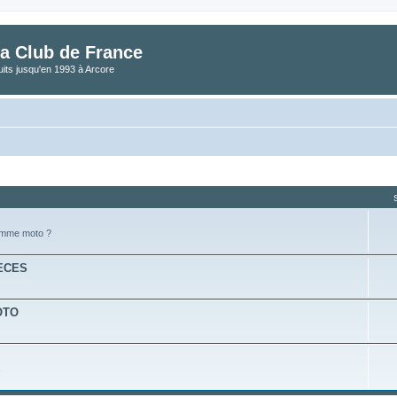
a Club de France
its jusqu'en 1993 à Arcore
omme moto ?
IECES
MOTO
s