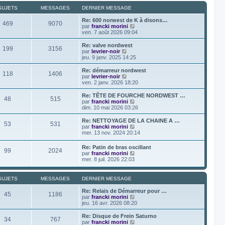
r
s
r
r
l
a
SUJETS
MESSAGES
DERNIER MESSAGE
m
n
e
g
e
i
d
e
Re: 600 norwest de K à disons…
s
469
9070
e
e
V
par
francki morini
s
r
r
o
ven. 7 août 2026 09:04
a
m
n
i
g
e
i
r
Re: valve nordwest
e
s
199
3156
e
l
V
par
levrier-noir
s
r
e
o
jeu. 9 janv. 2025 14:25
a
m
d
i
g
e
e
r
Re: démarreur nordwest
e
s
118
1406
r
l
V
par
levrier-noir
s
n
e
o
ven. 2 janv. 2026 18:20
a
i
d
i
g
e
e
r
Re: TÊTE DE FOURCHE NORDWEST …
e
r
48
515
r
l
V
par
francki morini
m
n
e
o
dim. 10 mai 2026 03:26
e
i
d
i
s
e
e
r
Re: NETTOYAGE DE LA CHAINE A …
s
r
53
531
r
l
V
par
francki morini
a
m
n
e
o
mer. 13 nov. 2024 20:14
g
e
i
d
i
e
s
e
e
r
Re: Patin de bras oscillant
s
r
r
99
2024
l
V
par
francki morini
a
m
n
e
o
mer. 8 juil. 2026 22:03
g
e
i
d
i
e
s
e
e
r
s
r
r
l
a
SUJETS
MESSAGES
DERNIER MESSAGE
m
n
e
g
e
i
d
e
Re: Relais de Démarreur pour …
s
e
45
1186
e
V
par
francki morini
s
r
r
o
jeu. 16 avr. 2026 08:20
a
m
n
i
g
e
i
r
e
Re: Disque de Frein Saturno
s
34
767
e
l
V
par
francki morini
s