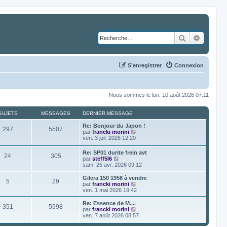
Rechercher
Recher
S’enregistrer
Connexion
Nous sommes le lun. 10 août 2026 07:11
SUJETS
MESSAGES
DERNIER MESSAGE
Re: Bonjour du Japon !
297
5507
V
par
francki morini
o
ven. 3 juil. 2026 12:20
i
r
Re: SP01 durite frein avt
24
305
l
V
par
steff5l6
e
o
sam. 25 avr. 2026 09:12
d
i
e
r
Gilera 150 1958 à vendre
r
5
29
l
V
par
francki morini
n
e
o
ven. 1 mai 2026 19:42
i
d
i
e
e
r
Re: Essence de M....
r
351
5998
r
l
V
par
francki morini
m
n
e
o
ven. 7 août 2026 08:57
e
i
d
i
s
e
e