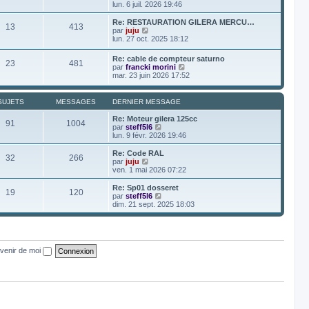
r
e
o
lun. 6 juil. 2026 19:46
a
m
d
i
g
e
e
r
e
Re: RESTAURATION GILERA MERCU…
s
13
413
r
l
V
par
juju
s
n
e
o
lun. 27 oct. 2025 18:12
a
i
d
i
g
e
e
r
e
Re: cable de compteur saturno
r
r
23
481
l
V
par
francki morini
m
n
e
o
mar. 23 juin 2026 17:52
e
i
d
i
s
e
e
r
s
r
r
l
a
SUJETS
MESSAGES
DERNIER MESSAGE
m
n
e
g
e
i
d
e
Re: Moteur gilera 125cc
s
e
91
1004
e
V
par
steff5l6
s
r
r
o
lun. 9 févr. 2026 19:46
a
m
n
i
g
e
i
r
e
Re: Code RAL
s
32
266
e
l
V
par
juju
s
r
e
o
ven. 1 mai 2026 07:22
a
m
d
i
g
e
e
r
e
Re: Sp01 dosseret
s
19
120
r
l
V
par
steff5l6
s
n
e
o
dim. 21 sept. 2025 18:03
a
i
d
i
g
e
e
r
e
r
r
l
m
n
e
e
i
d
venir de moi
s
e
e
s
r
r
a
m
n
g
e
i
e
s
e
s
r
a
m