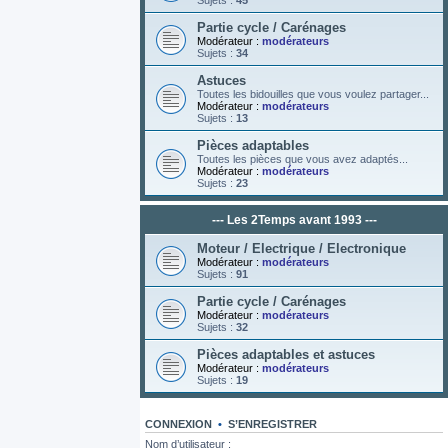
Sujets :
45
Partie cycle / Carénages
Modérateur :
modérateurs
Sujets :
34
Astuces
Toutes les bidouilles que vous voulez partager...
Modérateur :
modérateurs
Sujets :
13
Pièces adaptables
Toutes les pièces que vous avez adaptés...
Modérateur :
modérateurs
Sujets :
23
--- Les 2Temps avant 1993 ---
Moteur / Electrique / Electronique
Modérateur :
modérateurs
Sujets :
91
Partie cycle / Carénages
Modérateur :
modérateurs
Sujets :
32
Pièces adaptables et astuces
Modérateur :
modérateurs
Sujets :
19
CONNEXION
•
S’ENREGISTRER
Nom d’utilisateur :