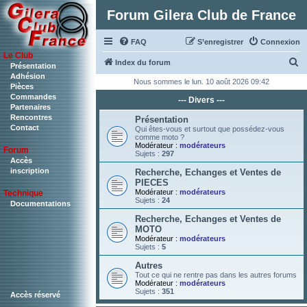
Forum Gilera Club de France
FAQ
S’enregistrer
Connexion
Le Club
R
Index du forum
Présentation
Adhésion
e
Nous sommes le lun. 10 août 2026 09:42
Pièces
c
Commandes
--- Divers ---
Partenaires
h
Rencontres
Présentation
Contact
e
Qui êtes-vous et surtout que possédez-vous
comme moto ?
r
Modérateur :
modérateurs
Forum
Sujets :
297
c
Accès
inscription
Recherche, Echanges et Ventes de
h
PIECES
Modérateur :
modérateurs
Technique
e
Sujets :
24
Documentations
r
Recherche, Echanges et Ventes de
MOTO
Modérateur :
modérateurs
Sujets :
5
Autres
Tout ce qui ne rentre pas dans les autres forums
Modérateur :
modérateurs
Sujets :
351
Accès réservé