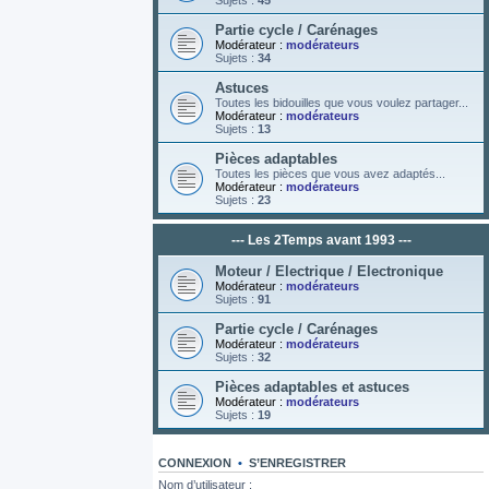
Sujets :
45
Partie cycle / Carénages
Modérateur :
modérateurs
Sujets :
34
Astuces
Toutes les bidouilles que vous voulez partager...
Modérateur :
modérateurs
Sujets :
13
Pièces adaptables
Toutes les pièces que vous avez adaptés...
Modérateur :
modérateurs
Sujets :
23
--- Les 2Temps avant 1993 ---
Moteur / Electrique / Electronique
Modérateur :
modérateurs
Sujets :
91
Partie cycle / Carénages
Modérateur :
modérateurs
Sujets :
32
Pièces adaptables et astuces
Modérateur :
modérateurs
Sujets :
19
CONNEXION
•
S’ENREGISTRER
Nom d’utilisateur :