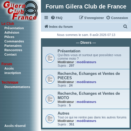
Forum Gilera Club de France
FAQ
S’enregistrer
Connexion
Le Club
R
Index du forum
Présentation
Adhésion
e
Nous sommes le sam. 8 août 2026 07:13
Pièces
c
Commandes
--- Divers ---
Partenaires
h
Rencontres
Présentation
Contact
e
Qui êtes-vous et surtout que possédez-vous
comme moto ?
r
Modérateur :
modérateurs
Forum
Sujets :
297
c
Accès
inscription
Recherche, Echanges et Ventes de
h
PIECES
Modérateur :
modérateurs
Technique
e
Sujets :
24
Documentations
r
Recherche, Echanges et Ventes de
MOTO
Modérateur :
modérateurs
Sujets :
5
Autres
Tout ce qui ne rentre pas dans les autres forums
Modérateur :
modérateurs
Sujets :
351
Accès réservé