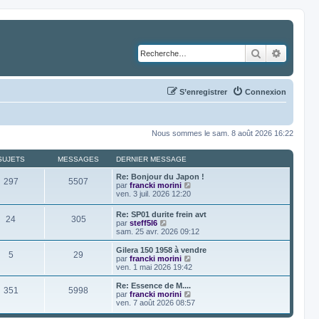
Rechercher
Recher
S’enregistrer
Connexion
Nous sommes le sam. 8 août 2026 16:22
SUJETS
MESSAGES
DERNIER MESSAGE
Re: Bonjour du Japon !
297
5507
V
par
francki morini
o
ven. 3 juil. 2026 12:20
i
r
Re: SP01 durite frein avt
24
305
l
V
par
steff5l6
e
o
sam. 25 avr. 2026 09:12
d
i
e
r
Gilera 150 1958 à vendre
r
5
29
l
V
par
francki morini
n
e
o
ven. 1 mai 2026 19:42
i
d
i
e
e
r
Re: Essence de M....
r
351
5998
r
l
V
par
francki morini
m
n
e
o
ven. 7 août 2026 08:57
e
i
d
i
s
e
e