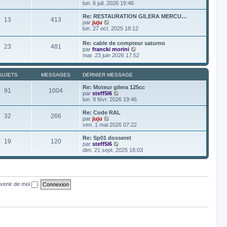
r
e
o
lun. 6 juil. 2026 19:46
a
m
d
i
g
e
e
r
e
Re: RESTAURATION GILERA MERCU…
s
13
413
r
l
V
par
juju
s
n
e
o
lun. 27 oct. 2025 18:12
a
i
d
i
g
e
e
r
e
Re: cable de compteur saturno
r
r
23
481
l
V
par
francki morini
m
n
e
o
mar. 23 juin 2026 17:52
e
i
d
i
s
e
e
r
s
r
r
l
a
SUJETS
MESSAGES
DERNIER MESSAGE
m
n
e
g
e
i
d
e
Re: Moteur gilera 125cc
s
e
91
1004
e
V
par
steff5l6
s
r
r
o
lun. 9 févr. 2026 19:46
a
m
n
i
g
e
i
r
e
Re: Code RAL
s
32
266
e
l
V
par
juju
s
r
e
o
ven. 1 mai 2026 07:22
a
m
d
i
g
e
e
r
e
Re: Sp01 dosseret
s
19
120
r
l
V
par
steff5l6
s
n
e
o
dim. 21 sept. 2025 18:03
a
i
d
i
g
e
e
r
e
r
r
l
m
n
e
e
i
d
venir de moi
s
e
e
s
r
r
a
m
n
g
e
i
e
s
e
s
r
a
m