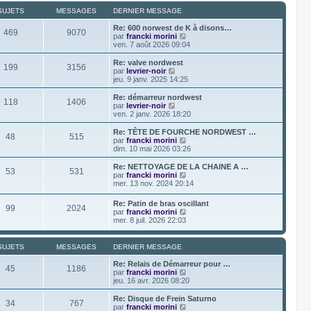
r
s
r
r
l
a
SUJETS
MESSAGES
DERNIER MESSAGE
m
n
e
g
e
i
d
e
Re: 600 norwest de K à disons…
s
469
9070
e
e
V
par
francki morini
s
r
r
o
ven. 7 août 2026 09:04
a
m
n
i
g
e
i
r
Re: valve nordwest
e
s
199
3156
e
l
V
par
levrier-noir
s
r
e
o
jeu. 9 janv. 2025 14:25
a
m
d
i
g
e
e
r
Re: démarreur nordwest
e
s
118
1406
r
l
V
par
levrier-noir
s
n
e
o
ven. 2 janv. 2026 18:20
a
i
d
i
g
e
e
r
Re: TÊTE DE FOURCHE NORDWEST …
e
r
48
515
r
l
V
par
francki morini
m
n
e
o
dim. 10 mai 2026 03:26
e
i
d
i
s
e
e
r
Re: NETTOYAGE DE LA CHAINE A …
s
r
53
531
r
l
V
par
francki morini
a
m
n
e
o
mer. 13 nov. 2024 20:14
g
e
i
d
i
e
s
e
e
r
Re: Patin de bras oscillant
s
r
r
99
2024
l
V
par
francki morini
a
m
n
e
o
mer. 8 juil. 2026 22:03
g
e
i
d
i
e
s
e
e
r
s
r
r
l
a
SUJETS
MESSAGES
DERNIER MESSAGE
m
n
e
g
e
i
d
e
Re: Relais de Démarreur pour …
s
e
45
1186
e
V
par
francki morini
s
r
r
o
jeu. 16 avr. 2026 08:20
a
m
n
i
g
e
i
r
e
Re: Disque de Frein Saturno
s
34
767
e
l
V
par
francki morini
s