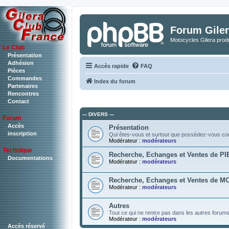
Forum Giler
Motocycles Gilera produ
Le Club
Présentation
Adhésion
Accès rapide
FAQ
Pièces
Commandes
Index du forum
Partenaires
Rencontres
Contact
--- DIVERS ---
Forum
Accès
Présentation
inscription
Qui êtes-vous et surtout que possédez-vous c
Modérateur :
modérateurs
Technique
Recherche, Echanges et Ventes de P
Documentations
Modérateur :
modérateurs
Recherche, Echanges et Ventes de 
Modérateur :
modérateurs
Autres
Tout ce qui ne rentre pas dans les autres forum
Modérateur :
modérateurs
Accès réservé