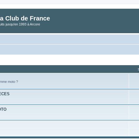
a Club de France
its jusqu'en 1993 à Arcore
omme moto ?
IECES
MOTO
s