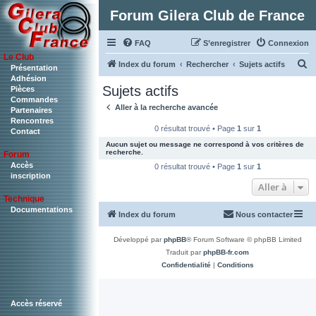
Forum Gilera Club de France
FAQ
S’enregistrer
Connexion
Le Club
R
Index du forum
Rechercher
Sujets actifs
Présentation
Adhésion
e
Sujets actifs
Pièces
c
Commandes
Aller à la recherche avancée
Partenaires
h
Rencontres
0 résultat trouvé • Page
1
sur
1
Contact
e
Aucun sujet ou message ne correspond à vos critères de
r
recherche.
Forum
c
Accès
0 résultat trouvé • Page
1
sur
1
inscription
h
Aller à
Technique
e
Documentations
Index du forum
Nous contacter
r
Développé par
phpBB
® Forum Software © phpBB Limited
Traduit par
phpBB-fr.com
Confidentialité
|
Conditions
Accès réservé