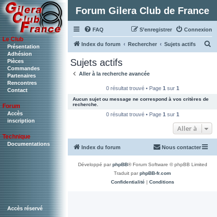
Forum Gilera Club de France
FAQ
S’enregistrer
Connexion
Le Club
R
Index du forum
Rechercher
Sujets actifs
Présentation
Adhésion
e
Sujets actifs
Pièces
c
Commandes
Aller à la recherche avancée
Partenaires
h
Rencontres
0 résultat trouvé • Page
1
sur
1
Contact
e
Aucun sujet ou message ne correspond à vos critères de
r
recherche.
Forum
c
Accès
0 résultat trouvé • Page
1
sur
1
inscription
h
Aller à
Technique
e
Documentations
Index du forum
Nous contacter
r
Développé par
phpBB
® Forum Software © phpBB Limited
Traduit par
phpBB-fr.com
Confidentialité
|
Conditions
Accès réservé