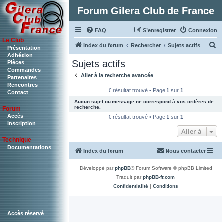
Forum Gilera Club de France
FAQ
S’enregistrer
Connexion
Le Club
R
Index du forum
Rechercher
Sujets actifs
Présentation
Adhésion
e
Sujets actifs
Pièces
c
Commandes
Aller à la recherche avancée
Partenaires
h
Rencontres
0 résultat trouvé • Page
1
sur
1
Contact
e
Aucun sujet ou message ne correspond à vos critères de
r
recherche.
Forum
c
Accès
0 résultat trouvé • Page
1
sur
1
inscription
h
Aller à
Technique
e
Documentations
Index du forum
Nous contacter
r
Développé par
phpBB
® Forum Software © phpBB Limited
Traduit par
phpBB-fr.com
Confidentialité
|
Conditions
Accès réservé