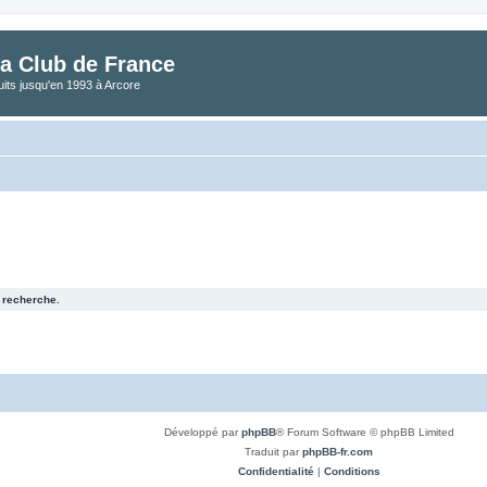
a Club de France
its jusqu'en 1993 à Arcore
 recherche.
Développé par
phpBB
® Forum Software © phpBB Limited
Traduit par
phpBB-fr.com
Confidentialité
|
Conditions