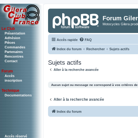
Forum Giler
Motocycles Gilera produ
Le Club
Présentation
Adhésion
Accès rapide
FAQ
Pièces
Commandes
Index du forum
Rechercher
Sujets actifs
Partenaires
Rencontres
Sujets actifs
Contact
Aller à la recherche avancée
Forum
Accès
inscription
Aucun sujet ou message ne correspond à vos critères de
Technique
Documentations
Aller à la recherche avancée
Index du forum
Accès réservé