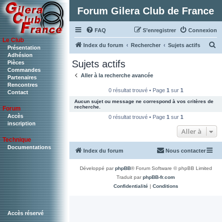
Forum Gilera Club de France
FAQ
S’enregistrer
Connexion
Le Club
R
Index du forum
Rechercher
Sujets actifs
Présentation
Adhésion
e
Sujets actifs
Pièces
c
Commandes
Aller à la recherche avancée
Partenaires
h
Rencontres
0 résultat trouvé • Page
1
sur
1
Contact
e
Aucun sujet ou message ne correspond à vos critères de
r
recherche.
Forum
c
Accès
0 résultat trouvé • Page
1
sur
1
inscription
h
Aller à
Technique
e
Documentations
Index du forum
Nous contacter
r
Développé par
phpBB
® Forum Software © phpBB Limited
Traduit par
phpBB-fr.com
Confidentialité
|
Conditions
Accès réservé