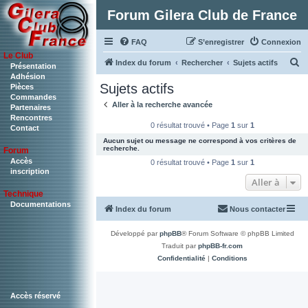
Forum Gilera Club de France
FAQ
S’enregistrer
Connexion
Le Club
R
Index du forum
Rechercher
Sujets actifs
Présentation
Adhésion
e
Sujets actifs
Pièces
c
Commandes
Aller à la recherche avancée
Partenaires
h
Rencontres
0 résultat trouvé • Page
1
sur
1
Contact
e
Aucun sujet ou message ne correspond à vos critères de
r
recherche.
Forum
c
Accès
0 résultat trouvé • Page
1
sur
1
inscription
h
Aller à
Technique
e
Documentations
Index du forum
Nous contacter
r
Développé par
phpBB
® Forum Software © phpBB Limited
Traduit par
phpBB-fr.com
Confidentialité
|
Conditions
Accès réservé