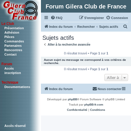
Forum Gilera Club de France
FAQ
S’enregistrer
Connexion
Le Club
R
Index du forum
Rechercher
Sujets actifs
Présentation
Adhésion
e
Sujets actifs
Pièces
c
Commandes
Aller à la recherche avancée
Partenaires
h
Rencontres
0 résultat trouvé • Page
1
sur
1
Contact
e
Aucun sujet ou message ne correspond à vos critères de
r
recherche.
Forum
c
Accès
0 résultat trouvé • Page
1
sur
1
inscription
h
Aller à
Technique
e
Documentations
Index du forum
Nous contacter
r
Développé par
phpBB
® Forum Software © phpBB Limited
Traduit par
phpBB-fr.com
Confidentialité
|
Conditions
Accès réservé