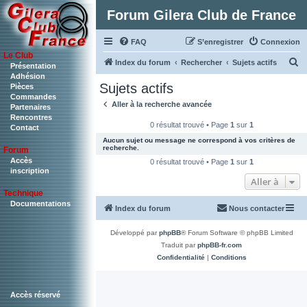
Forum Gilera Club de France
FAQ
S’enregistrer
Connexion
Le Club
R
Index du forum
Rechercher
Sujets actifs
Présentation
Adhésion
e
Sujets actifs
Pièces
c
Commandes
Aller à la recherche avancée
Partenaires
h
Rencontres
0 résultat trouvé • Page
1
sur
1
Contact
e
Aucun sujet ou message ne correspond à vos critères de
r
recherche.
Forum
c
Accès
0 résultat trouvé • Page
1
sur
1
inscription
h
Aller à
Technique
e
Documentations
Index du forum
Nous contacter
r
Développé par
phpBB
® Forum Software © phpBB Limited
Traduit par
phpBB-fr.com
Confidentialité
|
Conditions
Accès réservé