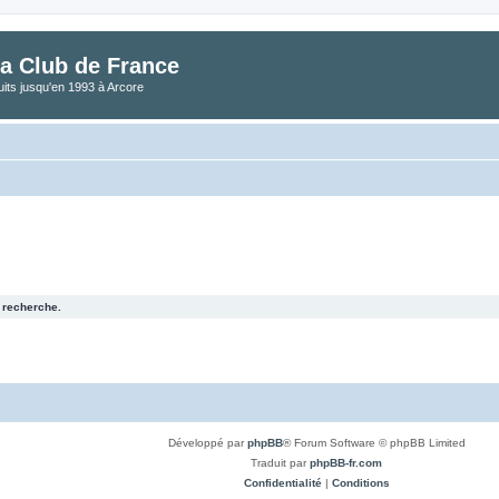
a Club de France
its jusqu'en 1993 à Arcore
 recherche.
Développé par
phpBB
® Forum Software © phpBB Limited
Traduit par
phpBB-fr.com
Confidentialité
|
Conditions