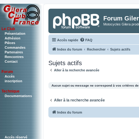
Forum Giler
Motocycles Gilera produ
Le Club
Présentation
Adhésion
Accès rapide
FAQ
Pièces
Commandes
Index du forum
Rechercher
Sujets actifs
Partenaires
Rencontres
Sujets actifs
Contact
Aller à la recherche avancée
Forum
Accès
inscription
Aucun sujet ou message ne correspond à vos critères de
Technique
Documentations
Aller à la recherche avancée
Index du forum
Accès réservé