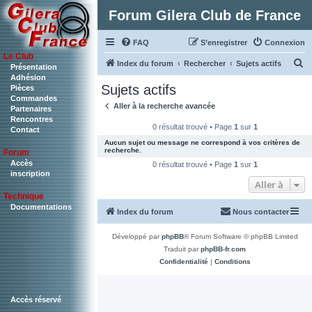
Forum Gilera Club de France
FAQ
S’enregistrer
Connexion
Le Club
R
Index du forum
Rechercher
Sujets actifs
Présentation
Adhésion
e
Sujets actifs
Pièces
c
Commandes
Aller à la recherche avancée
Partenaires
h
Rencontres
0 résultat trouvé • Page
1
sur
1
Contact
e
Aucun sujet ou message ne correspond à vos critères de
r
recherche.
Forum
c
Accès
0 résultat trouvé • Page
1
sur
1
inscription
h
Aller à
Technique
e
Documentations
Index du forum
Nous contacter
r
Développé par
phpBB
® Forum Software © phpBB Limited
Traduit par
phpBB-fr.com
Confidentialité
|
Conditions
Accès réservé