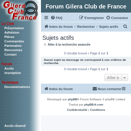
Forum Gilera Club de France
FAQ
S’enregistrer
Connexion
Le Club
R
Index du forum
Rechercher
Sujets actifs
Présentation
Adhésion
e
Sujets actifs
Pièces
c
Commandes
Aller à la recherche avancée
Partenaires
h
Rencontres
0 résultat trouvé • Page
1
sur
1
Contact
e
Aucun sujet ou message ne correspond à vos critères de
r
recherche.
Forum
c
Accès
0 résultat trouvé • Page
1
sur
1
inscription
h
Aller à
Technique
e
Documentations
Index du forum
Nous contacter
r
Développé par
phpBB
® Forum Software © phpBB Limited
Traduit par
phpBB-fr.com
Confidentialité
|
Conditions
Accès réservé