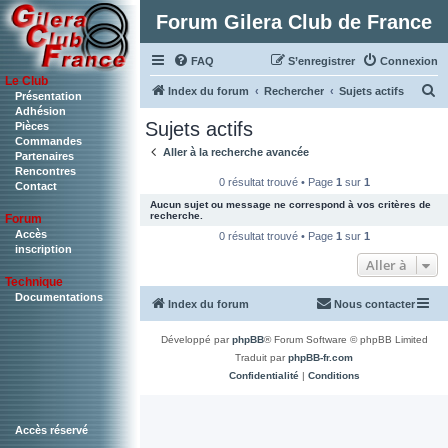
Forum Gilera Club de France
FAQ
S’enregistrer
Connexion
Le Club
R
Index du forum
Rechercher
Sujets actifs
Présentation
Adhésion
e
Sujets actifs
Pièces
c
Commandes
Aller à la recherche avancée
Partenaires
h
Rencontres
0 résultat trouvé • Page
1
sur
1
Contact
e
Aucun sujet ou message ne correspond à vos critères de
r
recherche.
Forum
c
Accès
0 résultat trouvé • Page
1
sur
1
inscription
h
Aller à
Technique
e
Documentations
Index du forum
Nous contacter
r
Développé par
phpBB
® Forum Software © phpBB Limited
Traduit par
phpBB-fr.com
Confidentialité
|
Conditions
Accès réservé