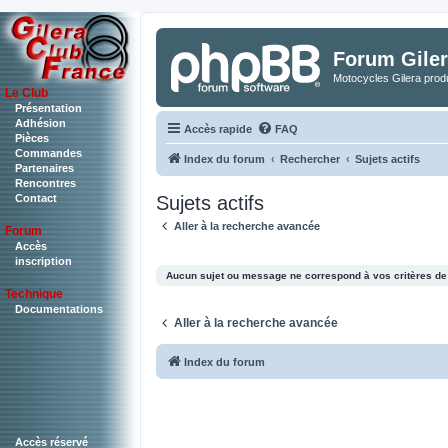
Forum Giler
Motocycles Gilera produ
Le Club
Présentation
Adhésion
Accès rapide
FAQ
Pièces
Commandes
Index du forum
Rechercher
Sujets actifs
Partenaires
Rencontres
Sujets actifs
Contact
Aller à la recherche avancée
Forum
Accès
inscription
Aucun sujet ou message ne correspond à vos critères de
Technique
Documentations
Aller à la recherche avancée
Index du forum
Accès réservé