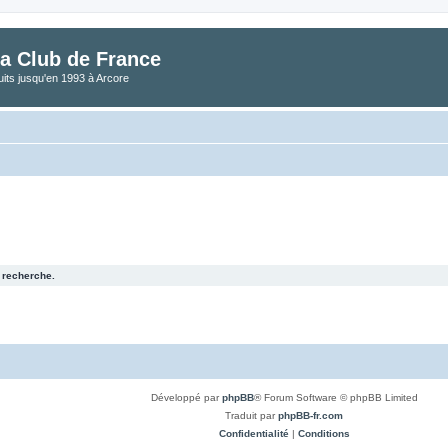
a Club de France
its jusqu'en 1993 à Arcore
 recherche.
Développé par
phpBB
® Forum Software © phpBB Limited
Traduit par
phpBB-fr.com
Confidentialité
|
Conditions