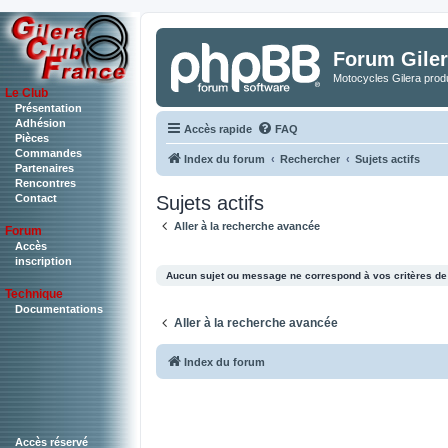
Forum Giler
Motocycles Gilera produ
Le Club
Présentation
Adhésion
Accès rapide
FAQ
Pièces
Commandes
Index du forum
Rechercher
Sujets actifs
Partenaires
Rencontres
Sujets actifs
Contact
Aller à la recherche avancée
Forum
Accès
inscription
Aucun sujet ou message ne correspond à vos critères de
Technique
Documentations
Aller à la recherche avancée
Index du forum
Accès réservé