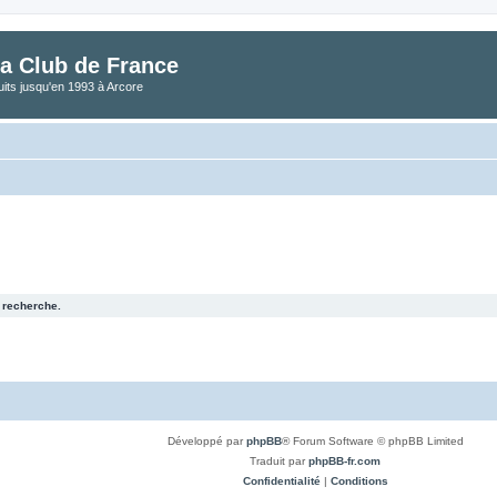
a Club de France
its jusqu'en 1993 à Arcore
 recherche.
Développé par
phpBB
® Forum Software © phpBB Limited
Traduit par
phpBB-fr.com
Confidentialité
|
Conditions