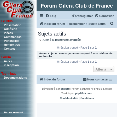
Forum Gilera Club de France
FAQ
S’enregistrer
Connexion
Le Club
R
Index du forum
Rechercher
Sujets actifs
Présentation
Adhésion
e
Sujets actifs
Pièces
c
Commandes
Aller à la recherche avancée
Partenaires
h
Rencontres
0 résultat trouvé • Page
1
sur
1
Contact
e
Aucun sujet ou message ne correspond à vos critères de
r
recherche.
Forum
c
Accès
0 résultat trouvé • Page
1
sur
1
inscription
h
Aller à
Technique
e
Documentations
Index du forum
Nous contacter
r
Développé par
phpBB
® Forum Software © phpBB Limited
Traduit par
phpBB-fr.com
Confidentialité
|
Conditions
Accès réservé