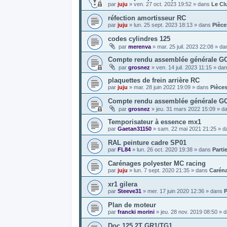
par
juju
»
ven. 27 oct. 2023 19:52
» dans
Le Cl
réfection amortisseur RC
par
juju
»
lun. 25 sept. 2023 18:13
» dans
Pièce
codes cylindres 125
par
merenva
»
mar. 25 juil. 2023 22:08
» da
Compte rendu assemblée générale GCF
par
grosnez
»
ven. 14 juil. 2023 11:15
» da
plaquettes de frein arrière RC
par
juju
»
mar. 28 juin 2022 19:09
» dans
Pièce
Compte rendu assemblée générale G
par
grosnez
»
jeu. 31 mars 2022 15:09
» d
Temporisateur à essence mx1
par
Gaetan31150
»
sam. 22 mai 2021 21:25
» d
RAL peinture cadre SP01
par
FL84
»
lun. 26 oct. 2020 19:38
» dans
Parti
Carénages polyester MC racing
par
juju
»
lun. 7 sept. 2020 21:35
» dans
Carén
xr1 gilera
par
Steeve31
»
mer. 17 juin 2020 12:36
» dans
P
Plan de moteur
par
francki morini
»
jeu. 28 nov. 2019 08:50
» 
Doc 125 2T GR1/TG1