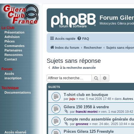
Forum Giler
Motocycles Gilera produ
Le Club
Présentation
Adhésion
Accès rapide
FAQ
Pièces
Commandes
Index du forum
Rechercher
Sujets sans répo
Partenaires
Rencontres
Sujets sans réponse
Contact
Aller à la recherche avancée
Forum
Accès
Rechercher
Recherche a
inscription
SUJETS
Technique
Documentations
T-shirt club en boutique
par
juju
»
mar. 5 mai 2026 17:48
» dans
Autres
Gilera 150 1958 à vendre
par
francki morini
»
ven. 1 mai 2026 19:42
Compte rendu assemblée générale du 
par
grosnez
»
mer. 24 déc. 2025 10:44
» d
Pièces Gilera 125 Freestyle
Accès réservé