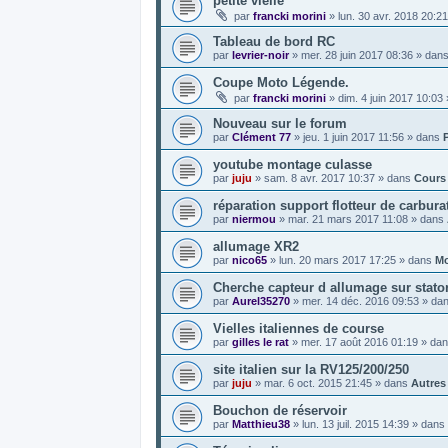
petite vielle
par
francki morini
»
lun. 30 avr. 2018 20:21
Tableau de bord RC
par
levrier-noir
»
mer. 28 juin 2017 08:36
» dan
Coupe Moto Légende.
par
francki morini
»
dim. 4 juin 2017 10:03
Nouveau sur le forum
par
Clément 77
»
jeu. 1 juin 2017 11:56
» dans
youtube montage culasse
par
juju
»
sam. 8 avr. 2017 10:37
» dans
Cours
réparation support flotteur de carbura
par
niermou
»
mar. 21 mars 2017 11:08
» dans
allumage XR2
par
nico65
»
lun. 20 mars 2017 17:25
» dans
Mo
Cherche capteur d allumage sur stator
par
Aurel35270
»
mer. 14 déc. 2016 09:53
» da
Vielles italiennes de course
par
gilles le rat
»
mer. 17 août 2016 01:19
» da
site italien sur la RV125/200/250
par
juju
»
mar. 6 oct. 2015 21:45
» dans
Autres
Bouchon de réservoir
par
Matthieu38
»
lun. 13 juil. 2015 14:39
» dans