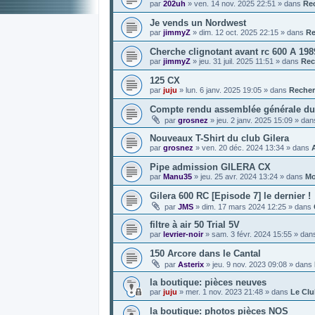
par
202uh
»
ven. 14 nov. 2025 22:51
» dans
Re
Je vends un Nordwest
par
jimmyZ
»
dim. 12 oct. 2025 22:15
» dans
Re
Cherche clignotant avant rc 600 A 198
par
jimmyZ
»
jeu. 31 juil. 2025 11:51
» dans
Rec
125 CX
par
juju
»
lun. 6 janv. 2025 19:05
» dans
Recher
Compte rendu assemblée générale du 
par
grosnez
»
jeu. 2 janv. 2025 15:09
» da
Nouveaux T-Shirt du club Gilera
par
grosnez
»
ven. 20 déc. 2024 13:34
» dans
Pipe admission GILERA CX
par
Manu35
»
jeu. 25 avr. 2024 13:24
» dans
Mo
Gilera 600 RC [Episode 7] le dernier !
par
JMS
»
dim. 17 mars 2024 12:25
» dans
filtre à air 50 Trial 5V
par
levrier-noir
»
sam. 3 févr. 2024 15:55
» dan
150 Arcore dans le Cantal
par
Asterix
»
jeu. 9 nov. 2023 09:08
» dans
la boutique: pièces neuves
par
juju
»
mer. 1 nov. 2023 21:48
» dans
Le Cl
la boutique: photos pièces NOS