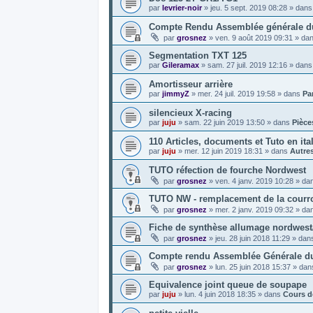
par
levrier-noir
»
jeu. 5 sept. 2019 08:28
» dan
Compte Rendu Assemblée générale du 
par
grosnez
»
ven. 9 août 2019 09:31
» da
Segmentation TXT 125
par
Gileramax
»
sam. 27 juil. 2019 12:16
» dan
Amortisseur arrière
par
jimmyZ
»
mer. 24 juil. 2019 19:58
» dans
Par
silencieux X-racing
par
juju
»
sam. 22 juin 2019 13:50
» dans
Pièce
110 Articles, documents et Tuto en ita
par
juju
»
mer. 12 juin 2019 18:31
» dans
Autre
TUTO réfection de fourche Nordwest
par
grosnez
»
ven. 4 janv. 2019 10:28
» da
TUTO NW - remplacement de la courroi
par
grosnez
»
mer. 2 janv. 2019 09:32
» da
Fiche de synthèse allumage nordwes
par
grosnez
»
jeu. 28 juin 2018 11:29
» dan
Compte rendu Assemblée Générale du
par
grosnez
»
lun. 25 juin 2018 15:37
» da
Equivalence joint queue de soupape
par
juju
»
lun. 4 juin 2018 18:35
» dans
Cours d