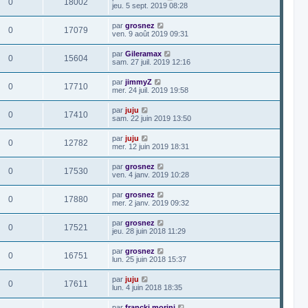
0
18002
jeu. 5 sept. 2019 08:28
par
grosnez
0
17079
ven. 9 août 2019 09:31
par
Gileramax
0
15604
sam. 27 juil. 2019 12:16
par
jimmyZ
0
17710
mer. 24 juil. 2019 19:58
par
juju
0
17410
sam. 22 juin 2019 13:50
par
juju
0
12782
mer. 12 juin 2019 18:31
par
grosnez
0
17530
ven. 4 janv. 2019 10:28
par
grosnez
0
17880
mer. 2 janv. 2019 09:32
par
grosnez
0
17521
jeu. 28 juin 2018 11:29
par
grosnez
0
16751
lun. 25 juin 2018 15:37
par
juju
0
17611
lun. 4 juin 2018 18:35
par
francki morini