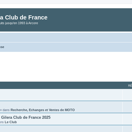
a Club de France
its jusqu'en 1993 à Arcore
nse
vancée
R
» dans
Recherche, Echanges et Ventes de MOTO
Gilera Club de France 2025
ans
Le Club