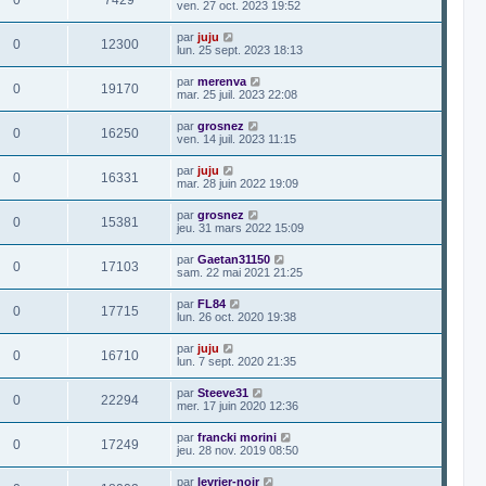
0
7429
ven. 27 oct. 2023 19:52
par
juju
0
12300
lun. 25 sept. 2023 18:13
par
merenva
0
19170
mar. 25 juil. 2023 22:08
par
grosnez
0
16250
ven. 14 juil. 2023 11:15
par
juju
0
16331
mar. 28 juin 2022 19:09
par
grosnez
0
15381
jeu. 31 mars 2022 15:09
par
Gaetan31150
0
17103
sam. 22 mai 2021 21:25
par
FL84
0
17715
lun. 26 oct. 2020 19:38
par
juju
0
16710
lun. 7 sept. 2020 21:35
par
Steeve31
0
22294
mer. 17 juin 2020 12:36
par
francki morini
0
17249
jeu. 28 nov. 2019 08:50
par
levrier-noir