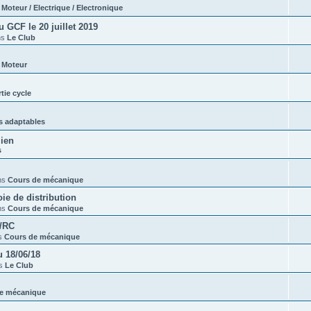
s
Moteur / Electrique / Electronique
GCF le 20 juillet 2019
ns
Le Club
s
Moteur
tie cycle
s adaptables
lien
s
ns
Cours de mécanique
e de distribution
ns
Cours de mécanique
t/RC
s
Cours de mécanique
 18/06/18
ns
Le Club
e mécanique