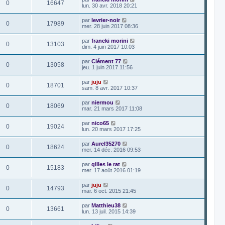
0
16647
lun. 30 avr. 2018 20:21
par
levrier-noir
0
17989
mer. 28 juin 2017 08:36
par
francki morini
0
13103
dim. 4 juin 2017 10:03
par
Clément 77
0
13058
jeu. 1 juin 2017 11:56
par
juju
0
18701
sam. 8 avr. 2017 10:37
par
niermou
0
18069
mar. 21 mars 2017 11:08
par
nico65
0
19024
lun. 20 mars 2017 17:25
par
Aurel35270
0
18624
mer. 14 déc. 2016 09:53
par
gilles le rat
0
15183
mer. 17 août 2016 01:19
par
juju
0
14793
mar. 6 oct. 2015 21:45
par
Matthieu38
0
13661
lun. 13 juil. 2015 14:39