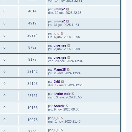
ven. 14 nov. 2025 22:51
par
jimmyZ
0
4814
dim. 12 oct. 2025 22:15
par
jimmyZ
0
4919
jeu. 31 juil. 2025 11:51
par
juju
0
20924
lun. 6 janv. 2025 19:05
par
grosnez
0
8782
jeu. 2 janv. 2025 15:09
par
grosnez
0
8178
ven. 20 déc. 2024 13:34
par
Manu35
0
23142
jeu. 25 avr. 2024 13:24
par
JMS
0
32153
dim. 17 mars 2024 12:25
par
levrier-noir
0
23761
sam. 3 févr. 2024 15:55
par
Asterix
0
10166
jeu. 9 nov. 2023 09:08
par
juju
0
10976
mer. 1 nov. 2023 21:48
par
juju