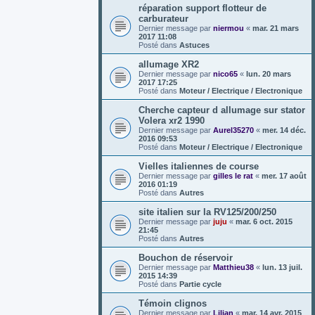
réparation support flotteur de
carburateur
Dernier message par
niermou
«
mar. 21 mars
2017 11:08
Posté dans
Astuces
allumage XR2
Dernier message par
nico65
«
lun. 20 mars
2017 17:25
Posté dans
Moteur / Electrique / Electronique
Cherche capteur d allumage sur stator
Volera xr2 1990
Dernier message par
Aurel35270
«
mer. 14 déc.
2016 09:53
Posté dans
Moteur / Electrique / Electronique
Vielles italiennes de course
Dernier message par
gilles le rat
«
mer. 17 août
2016 01:19
Posté dans
Autres
site italien sur la RV125/200/250
Dernier message par
juju
«
mar. 6 oct. 2015
21:45
Posté dans
Autres
Bouchon de réservoir
Dernier message par
Matthieu38
«
lun. 13 juil.
2015 14:39
Posté dans
Partie cycle
Témoin clignos
Dernier message par
Lilian
«
mar. 14 avr. 2015