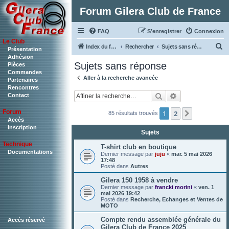
Forum Gilera Club de France
FAQ
S’enregistrer
Connexion
Le Club
R
Index du forum
Rechercher
Sujets sans réponse
Présentation
Adhésion
e
Sujets sans réponse
Pièces
c
Commandes
Aller à la recherche avancée
Partenaires
h
Rencontres
Rechercher
Recherche ava
Contact
e
r
Forum
1
2
Suivante
85 résultats trouvés
c
Accès
inscription
Sujets
h
Technique
e
T-shirt club en boutique
Documentations
Dernier message par
juju
«
mar. 5 mai 2026
r
17:48
Posté dans
Autres
Gilera 150 1958 à vendre
Dernier message par
francki morini
«
ven. 1
mai 2026 19:42
Posté dans
Recherche, Echanges et Ventes de
MOTO
Compte rendu assemblée générale du
Accès réservé
Gilera Club de France 2025