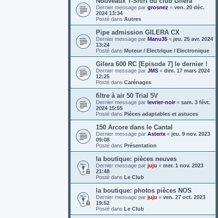
Nouveaux T-Shirt du club Gilera
Dernier message par
grosnez
«
ven. 20 déc.
2024 13:34
Posté dans
Autres
Pipe admission GILERA CX
Dernier message par
Manu35
«
jeu. 25 avr. 2024
13:24
Posté dans
Moteur / Electrique / Electronique
Gilera 600 RC [Episode 7] le dernier !
Dernier message par
JMS
«
dim. 17 mars 2024
12:25
Posté dans
Carénages
filtre à air 50 Trial 5V
Dernier message par
levrier-noir
«
sam. 3 févr.
2024 15:55
Posté dans
Pièces adaptables et astuces
150 Arcore dans le Cantal
Dernier message par
Asterix
«
jeu. 9 nov. 2023
09:08
Posté dans
Présentation
la boutique: pièces neuves
Dernier message par
juju
«
mer. 1 nov. 2023
21:48
Posté dans
Le Club
la boutique: photos pièces NOS
Dernier message par
juju
«
ven. 27 oct. 2023
19:52
Posté dans
Le Club