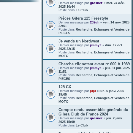
Dernier message par
grosnez
«
mer. 24 déc.
2025 10:44
Posté dans
Le Club
Pièces Gilera 125 Freestyle
Dernier message par
202uh
«
ven. 14 nov. 2025
22:51
Posté dans
Recherche, Echanges et Ventes de
PIECES
Je vends un Nordwest
Dernier message par
jimmyZ
«
dim. 12 oct.
2025 22:15
Posté dans
Recherche, Echanges et Ventes de
MOTO
Cherche clignotant avant rc 600 A 1989
Dernier message par
jimmyZ
«
jeu. 31 juil. 2025
11:51
Posté dans
Recherche, Echanges et Ventes de
PIECES
125 CX
Dernier message par
juju
«
lun. 6 janv. 2025
19:05
Posté dans
Recherche, Echanges et Ventes de
MOTO
Compte rendu assemblée générale du
Gilera Club de France 2024
Dernier message par
grosnez
«
jeu. 2 janv.
2025 15:09
Posté dans
Le Club