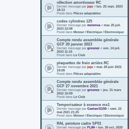
réfection amortisseur RC
Dernier message par
juju
«
lun. 25 sept. 2023
18:13
Posté dans
Pièces adaptables
codes cylindres 125
Dernier message par
merenva
«
mar. 25 juil.
2023 22:08
Posté dans
Moteur / Electrique / Electronique
Compte rendu assemblée générale
GCF 20 janvier 2023
Dernier message par
grosnez
«
ven. 14 juil.
2023 11:15
Posté dans
Le Club
plaquettes de frein arrière RC
Dernier message par
juju
«
mar. 28 juin 2022
19:09
Posté dans
Pièces adaptables
Compte rendu assemblée générale
GCF 27 novembre 2021
Dernier message par
grosnez
«
jeu. 31 mars
2022 15:09
Posté dans
Le Club
Temporisateur à essence mx1
Dernier message par
Gaetan31150
«
sam. 22
mai 2021 21:25
Posté dans
Moteur / Electrique / Electronique
RAL peinture cadre SP01
Dernier message par
FL84
«
lun. 26 oct. 2020