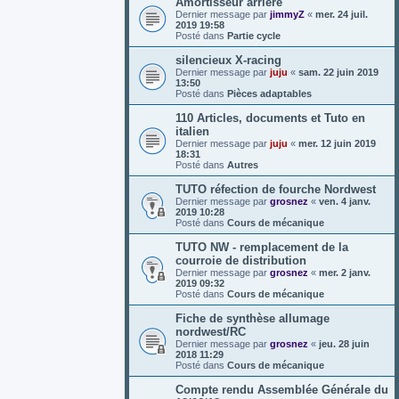
Amortisseur arrière
Dernier message par
jimmyZ
«
mer. 24 juil.
2019 19:58
Posté dans
Partie cycle
silencieux X-racing
Dernier message par
juju
«
sam. 22 juin 2019
13:50
Posté dans
Pièces adaptables
110 Articles, documents et Tuto en
italien
Dernier message par
juju
«
mer. 12 juin 2019
18:31
Posté dans
Autres
TUTO réfection de fourche Nordwest
Dernier message par
grosnez
«
ven. 4 janv.
2019 10:28
Posté dans
Cours de mécanique
TUTO NW - remplacement de la
courroie de distribution
Dernier message par
grosnez
«
mer. 2 janv.
2019 09:32
Posté dans
Cours de mécanique
Fiche de synthèse allumage
nordwest/RC
Dernier message par
grosnez
«
jeu. 28 juin
2018 11:29
Posté dans
Cours de mécanique
Compte rendu Assemblée Générale du