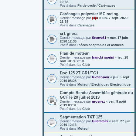
19:38
Posté dans
Partie cycle / Carénages
Carénages polyester MC racing
Dernier message par
juju
«
lun. 7 sept. 2020
21:35
Posté dans
Carénages
xr1 gilera
Dernier message par
Steeve31
«
mer. 17 juin
2020 12:36
Posté dans
Pièces adaptables et astuces
Plan de moteur
Dernier message par
francki morini
«
jeu. 28
nov. 2019 08:50
Posté dans
Le Club
Doc 125 2T GR1/TG1
Dernier message par
levrier-noir
«
jeu. 5 sept.
2019 08:28
Posté dans
Moteur / Electrique / Electronique
Compte Rendu Assemblée générale du
GCF le 20 juillet 2019
Dernier message par
grosnez
«
ven. 9 août
2019 09:31
Posté dans
Le Club
Segmentation TXT 125
Dernier message par
Gileramax
«
sam. 27 juil.
2019 12:16
Posté dans
Moteur