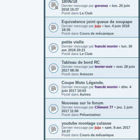
18/06/18
Dernier message par
grosnez
«
lun. 25 juin
2018 15:37
Posté dans
Le Club
Equivalence joint queue de soupape
Dernier message par
juju
«
lun. 4 juin 2018
18:35
Posté dans
Cours de mécanique
petite vielle
Dernier message par
francki morini
«
lun. 30
avr. 2018 20:21
Posté dans
Le Club
Tableau de bord RC
Dernier message par
levrier-noir
«
mer. 28 juin
2017 08:36
Posté dans
Astuces
Coupe Moto Légende.
Dernier message par
francki morini
«
dim. 4
juin 2017 10:03
Posté dans
Autres
Nouveau sur le forum
Dernier message par
Clément 77
«
jeu. 1 juin
2017 11:56
Posté dans
Présentation
youtube montage culasse
Dernier message par
juju
«
sam. 8 avr. 2017
10:37
Posté dans
Cours de mécanique