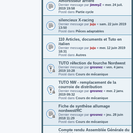
Amortisseur arrière
Dernier message par
jimmyZ
«
mer. 24 juil.
2019 19:58
Posté dans
Partie cycle
silencieux X-racing
Dernier message par
juju
«
sam. 22 juin 2019
13:50
Posté dans
Pièces adaptables
110 Articles, documents et Tuto en
italien
Dernier message par
juju
«
mer. 12 juin 2019
18:31
Posté dans
Autres
TUTO réfection de fourche Nordwest
Dernier message par
grosnez
«
ven. 4 janv.
2019 10:28
Posté dans
Cours de mécanique
TUTO NW - remplacement de la
courroie de distribution
Dernier message par
grosnez
«
mer. 2 janv.
2019 09:32
Posté dans
Cours de mécanique
Fiche de synthèse allumage
nordwest/RC
Dernier message par
grosnez
«
jeu. 28 juin
2018 11:29
Posté dans
Cours de mécanique
Compte rendu Assemblée Générale du