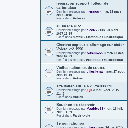
réparation support flotteur de
carburateur
Dernier message par
niermou
«
mar. 21 mars
2017 11:08
Posté dans
Astuces
allumage XR2
Dernier message par
nico65
«
lun. 20 mars
2017 17:25
Posté dans
Moteur / Electrique / Electronique
Cherche capteur d allumage sur stator
Volera xr2 1990
Dernier message par
Aurel35270
«
mer. 14 déc.
2016 09:53
Posté dans
Moteur / Electrique / Electronique
Vielles italiennes de course
Dernier message par
gilles le rat
«
mer. 17 août
2016 01:19
Posté dans
Autres
site italien sur la RV125/200/250
Dernier message par
juju
«
mar. 6 oct. 2015
21:45
Posté dans
Autres
Bouchon de réservoir
Dernier message par
Matthieu38
«
lun. 13 juil.
2015 14:39
Posté dans
Partie cycle
Témoin clignos
Dernier message par
Lilian
«
mar. 14 avr. 2015