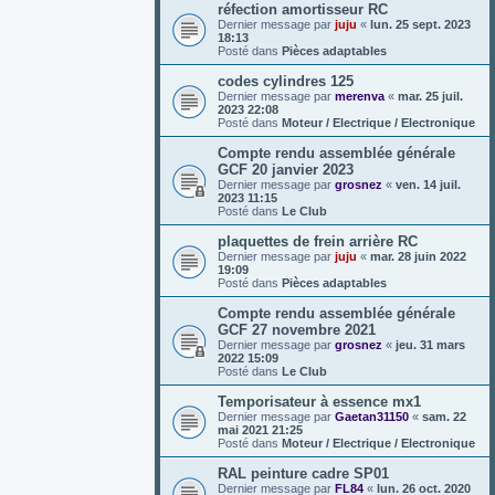
réfection amortisseur RC
Dernier message par
juju
«
lun. 25 sept. 2023
18:13
Posté dans
Pièces adaptables
codes cylindres 125
Dernier message par
merenva
«
mar. 25 juil.
2023 22:08
Posté dans
Moteur / Electrique / Electronique
Compte rendu assemblée générale
GCF 20 janvier 2023
Dernier message par
grosnez
«
ven. 14 juil.
2023 11:15
Posté dans
Le Club
plaquettes de frein arrière RC
Dernier message par
juju
«
mar. 28 juin 2022
19:09
Posté dans
Pièces adaptables
Compte rendu assemblée générale
GCF 27 novembre 2021
Dernier message par
grosnez
«
jeu. 31 mars
2022 15:09
Posté dans
Le Club
Temporisateur à essence mx1
Dernier message par
Gaetan31150
«
sam. 22
mai 2021 21:25
Posté dans
Moteur / Electrique / Electronique
RAL peinture cadre SP01
Dernier message par
FL84
«
lun. 26 oct. 2020