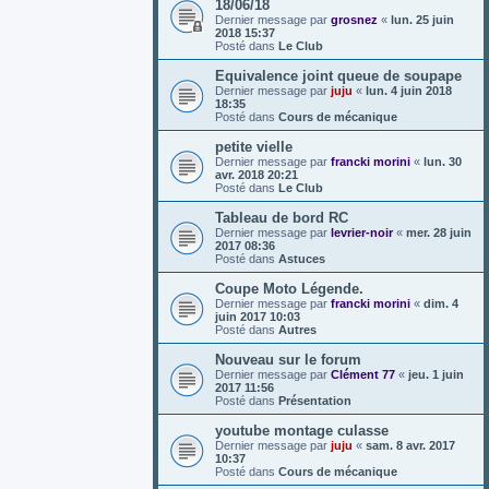
18/06/18
Dernier message par
grosnez
«
lun. 25 juin
2018 15:37
Posté dans
Le Club
Equivalence joint queue de soupape
Dernier message par
juju
«
lun. 4 juin 2018
18:35
Posté dans
Cours de mécanique
petite vielle
Dernier message par
francki morini
«
lun. 30
avr. 2018 20:21
Posté dans
Le Club
Tableau de bord RC
Dernier message par
levrier-noir
«
mer. 28 juin
2017 08:36
Posté dans
Astuces
Coupe Moto Légende.
Dernier message par
francki morini
«
dim. 4
juin 2017 10:03
Posté dans
Autres
Nouveau sur le forum
Dernier message par
Clément 77
«
jeu. 1 juin
2017 11:56
Posté dans
Présentation
youtube montage culasse
Dernier message par
juju
«
sam. 8 avr. 2017
10:37
Posté dans
Cours de mécanique