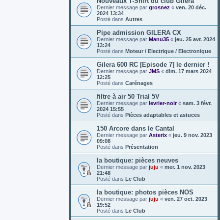
Nouveaux T-Shirt du club Gilera
Dernier message par
grosnez
«
ven. 20 déc.
2024 13:34
Posté dans
Autres
Pipe admission GILERA CX
Dernier message par
Manu35
«
jeu. 25 avr. 2024
13:24
Posté dans
Moteur / Electrique / Electronique
Gilera 600 RC [Episode 7] le dernier !
Dernier message par
JMS
«
dim. 17 mars 2024
12:25
Posté dans
Carénages
filtre à air 50 Trial 5V
Dernier message par
levrier-noir
«
sam. 3 févr.
2024 15:55
Posté dans
Pièces adaptables et astuces
150 Arcore dans le Cantal
Dernier message par
Asterix
«
jeu. 9 nov. 2023
09:08
Posté dans
Présentation
la boutique: pièces neuves
Dernier message par
juju
«
mer. 1 nov. 2023
21:48
Posté dans
Le Club
la boutique: photos pièces NOS
Dernier message par
juju
«
ven. 27 oct. 2023
19:52
Posté dans
Le Club