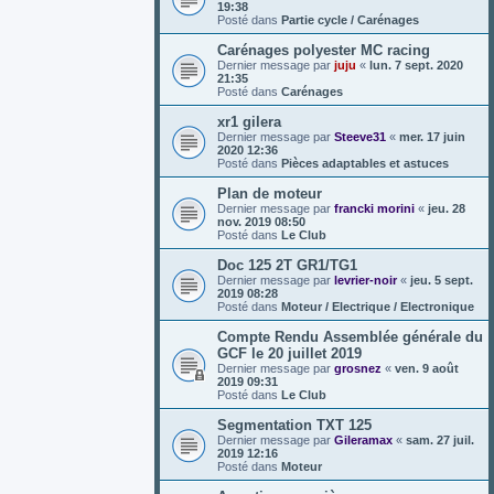
19:38
Posté dans
Partie cycle / Carénages
Carénages polyester MC racing
Dernier message par
juju
«
lun. 7 sept. 2020
21:35
Posté dans
Carénages
xr1 gilera
Dernier message par
Steeve31
«
mer. 17 juin
2020 12:36
Posté dans
Pièces adaptables et astuces
Plan de moteur
Dernier message par
francki morini
«
jeu. 28
nov. 2019 08:50
Posté dans
Le Club
Doc 125 2T GR1/TG1
Dernier message par
levrier-noir
«
jeu. 5 sept.
2019 08:28
Posté dans
Moteur / Electrique / Electronique
Compte Rendu Assemblée générale du
GCF le 20 juillet 2019
Dernier message par
grosnez
«
ven. 9 août
2019 09:31
Posté dans
Le Club
Segmentation TXT 125
Dernier message par
Gileramax
«
sam. 27 juil.
2019 12:16
Posté dans
Moteur