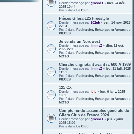
Dernier message par
grosnez
«
mer. 24 déc.
2025 10:44
Posté dans
Le Club
Pièces Gilera 125 Freestyle
Dernier message par
202uh
«
ven. 14 nov. 2025
22:51
Posté dans
Recherche, Echanges et Ventes de
PIECES
Je vends un Nordwest
Dernier message par
jimmyZ
«
dim. 12 oct.
2025 22:15
Posté dans
Recherche, Echanges et Ventes de
MOTO
Cherche clignotant avant rc 600 A 1989
Dernier message par
jimmyZ
«
jeu. 31 juil. 2025
11:51
Posté dans
Recherche, Echanges et Ventes de
PIECES
125 CX
Dernier message par
juju
«
lun. 6 janv. 2025
19:05
Posté dans
Recherche, Echanges et Ventes de
MOTO
Compte rendu assemblée générale du
Gilera Club de France 2024
Dernier message par
grosnez
«
jeu. 2 janv.
2025 15:09
Posté dans
Le Club