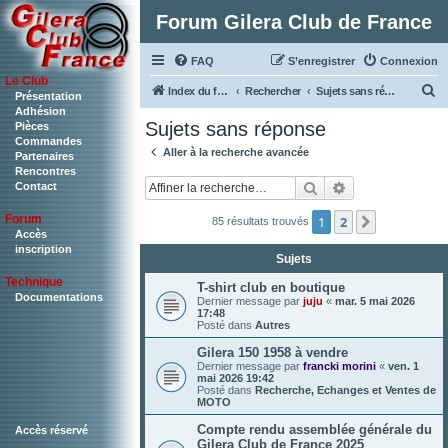
Forum Gilera Club de France
FAQ
S’enregistrer
Connexion
Le Club
R
Index du forum
Rechercher
Sujets sans réponse
Présentation
Adhésion
e
Sujets sans réponse
Pièces
c
Commandes
Aller à la recherche avancée
Partenaires
h
Rencontres
Rechercher
Recherche ava
Contact
e
r
Forum
1
2
Suivante
85 résultats trouvés
c
Accès
inscription
Sujets
h
Technique
e
T-shirt club en boutique
Documentations
Dernier message par
juju
«
mar. 5 mai 2026
r
17:48
Posté dans
Autres
Gilera 150 1958 à vendre
Dernier message par
francki morini
«
ven. 1
mai 2026 19:42
Posté dans
Recherche, Echanges et Ventes de
MOTO
Compte rendu assemblée générale du
Accès réservé
Gilera Club de France 2025