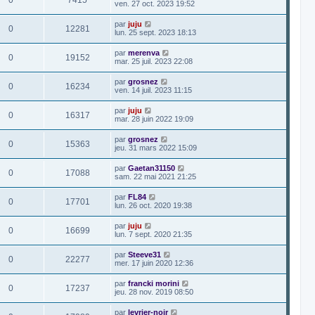
0
7415
ven. 27 oct. 2023 19:52
par
juju
0
12281
lun. 25 sept. 2023 18:13
par
merenva
0
19152
mar. 25 juil. 2023 22:08
par
grosnez
0
16234
ven. 14 juil. 2023 11:15
par
juju
0
16317
mar. 28 juin 2022 19:09
par
grosnez
0
15363
jeu. 31 mars 2022 15:09
par
Gaetan31150
0
17088
sam. 22 mai 2021 21:25
par
FL84
0
17701
lun. 26 oct. 2020 19:38
par
juju
0
16699
lun. 7 sept. 2020 21:35
par
Steeve31
0
22277
mer. 17 juin 2020 12:36
par
francki morini
0
17237
jeu. 28 nov. 2019 08:50
par
levrier-noir