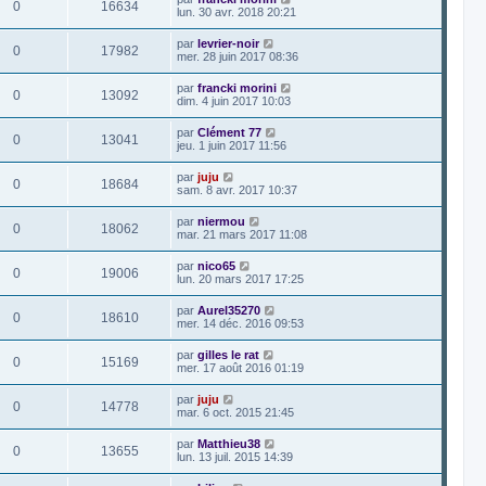
0
16634
lun. 30 avr. 2018 20:21
par
levrier-noir
0
17982
mer. 28 juin 2017 08:36
par
francki morini
0
13092
dim. 4 juin 2017 10:03
par
Clément 77
0
13041
jeu. 1 juin 2017 11:56
par
juju
0
18684
sam. 8 avr. 2017 10:37
par
niermou
0
18062
mar. 21 mars 2017 11:08
par
nico65
0
19006
lun. 20 mars 2017 17:25
par
Aurel35270
0
18610
mer. 14 déc. 2016 09:53
par
gilles le rat
0
15169
mer. 17 août 2016 01:19
par
juju
0
14778
mar. 6 oct. 2015 21:45
par
Matthieu38
0
13655
lun. 13 juil. 2015 14:39