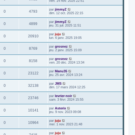
ven. 14 nov. 2025 22:51
par
jimmyZ
0
4793
dim. 12 oct. 2025 22:15
par
jimmyZ
0
4899
jeu. 31 juil. 2025 11:51
par
juju
0
20910
lun. 6 janv. 2025 19:05
par
grosnez
0
8769
jeu. 2 janv. 2025 15:09
par
grosnez
0
8158
ven. 20 déc. 2024 13:34
par
Manu35
0
23122
jeu. 25 avr. 2024 13:24
par
JMS
0
32138
dim. 17 mars 2024 12:25
par
levrier-noir
0
23746
sam. 3 févr. 2024 15:55
par
Asterix
0
10141
jeu. 9 nov. 2023 09:08
par
juju
0
10964
mer. 1 nov. 2023 21:48
par
juju