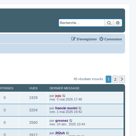
Rechercher
Recher
S’enregistrer
Connexion
1
2
Suiv
85 résultats trouvés
ÉPONSES
VUES
DERNIER MESSAGE
par
juju
0
1928
mar. 5 mai 2026 17:48
par
francki morini
0
3204
ven. 1 mai 2026 19:42
par
grosnez
0
3560
mer. 24 déc. 2025 10:44
par
202uh
0
3912