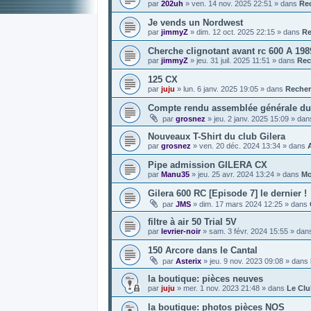
par
202uh
»
ven. 14 nov. 2025 22:51
» dans
Re
Je vends un Nordwest
par
jimmyZ
»
dim. 12 oct. 2025 22:15
» dans
Re
Cherche clignotant avant rc 600 A 198
par
jimmyZ
»
jeu. 31 juil. 2025 11:51
» dans
Rec
125 CX
par
juju
»
lun. 6 janv. 2025 19:05
» dans
Recher
Compte rendu assemblée générale du 
par
grosnez
»
jeu. 2 janv. 2025 15:09
» da
Nouveaux T-Shirt du club Gilera
par
grosnez
»
ven. 20 déc. 2024 13:34
» dans
Pipe admission GILERA CX
par
Manu35
»
jeu. 25 avr. 2024 13:24
» dans
Mo
Gilera 600 RC [Episode 7] le dernier !
par
JMS
»
dim. 17 mars 2024 12:25
» dans
filtre à air 50 Trial 5V
par
levrier-noir
»
sam. 3 févr. 2024 15:55
» dan
150 Arcore dans le Cantal
par
Asterix
»
jeu. 9 nov. 2023 09:08
» dans
la boutique: pièces neuves
par
juju
»
mer. 1 nov. 2023 21:48
» dans
Le Cl
la boutique: photos pièces NOS