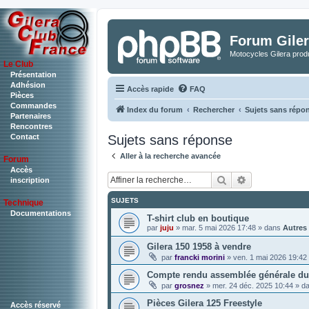
Forum Giler
Motocycles Gilera produ
Le Club
Présentation
Adhésion
Accès rapide
FAQ
Pièces
Commandes
Index du forum
Rechercher
Sujets sans répo
Partenaires
Rencontres
Sujets sans réponse
Contact
Aller à la recherche avancée
Forum
Accès
Rechercher
Recherche a
inscription
SUJETS
Technique
Documentations
T-shirt club en boutique
par
juju
»
mar. 5 mai 2026 17:48
» dans
Autres
Gilera 150 1958 à vendre
par
francki morini
»
ven. 1 mai 2026 19:42
Compte rendu assemblée générale du 
par
grosnez
»
mer. 24 déc. 2025 10:44
» d
Pièces Gilera 125 Freestyle
Accès réservé