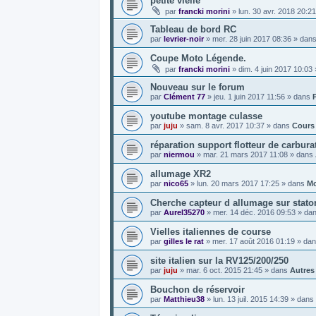
petite vielle
par
francki morini
»
lun. 30 avr. 2018 20:21
Tableau de bord RC
par
levrier-noir
»
mer. 28 juin 2017 08:36
» dan
Coupe Moto Légende.
par
francki morini
»
dim. 4 juin 2017 10:03
Nouveau sur le forum
par
Clément 77
»
jeu. 1 juin 2017 11:56
» dans
youtube montage culasse
par
juju
»
sam. 8 avr. 2017 10:37
» dans
Cours
réparation support flotteur de carbura
par
niermou
»
mar. 21 mars 2017 11:08
» dans
allumage XR2
par
nico65
»
lun. 20 mars 2017 17:25
» dans
Mo
Cherche capteur d allumage sur stator
par
Aurel35270
»
mer. 14 déc. 2016 09:53
» da
Vielles italiennes de course
par
gilles le rat
»
mer. 17 août 2016 01:19
» da
site italien sur la RV125/200/250
par
juju
»
mar. 6 oct. 2015 21:45
» dans
Autres
Bouchon de réservoir
par
Matthieu38
»
lun. 13 juil. 2015 14:39
» dans