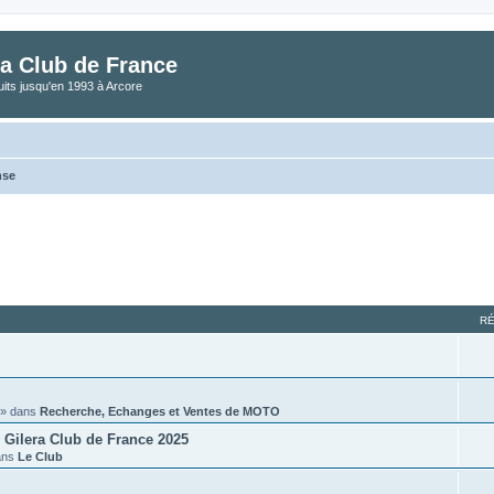
a Club de France
its jusqu'en 1993 à Arcore
nse
vancée
R
» dans
Recherche, Echanges et Ventes de MOTO
Gilera Club de France 2025
ans
Le Club