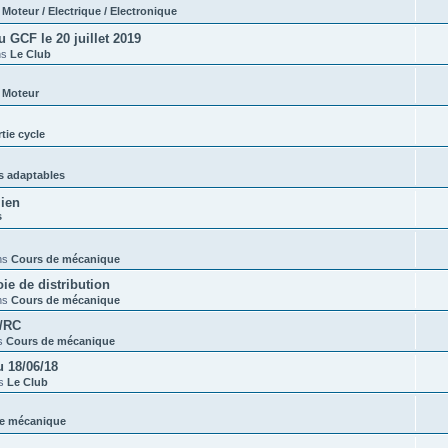
s
Moteur / Electrique / Electronique
GCF le 20 juillet 2019
ns
Le Club
s
Moteur
tie cycle
s adaptables
lien
s
ns
Cours de mécanique
e de distribution
ns
Cours de mécanique
t/RC
s
Cours de mécanique
 18/06/18
ns
Le Club
e mécanique