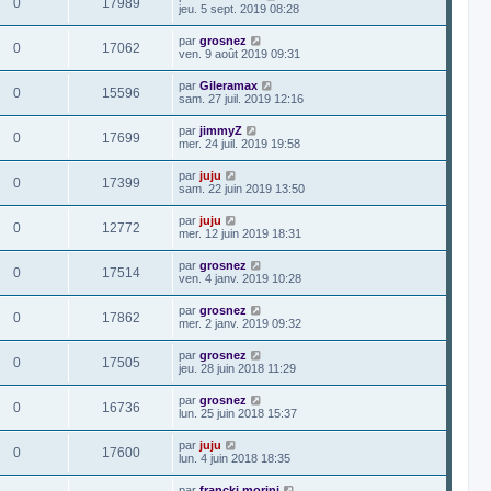
0
17989
jeu. 5 sept. 2019 08:28
par
grosnez
0
17062
ven. 9 août 2019 09:31
par
Gileramax
0
15596
sam. 27 juil. 2019 12:16
par
jimmyZ
0
17699
mer. 24 juil. 2019 19:58
par
juju
0
17399
sam. 22 juin 2019 13:50
par
juju
0
12772
mer. 12 juin 2019 18:31
par
grosnez
0
17514
ven. 4 janv. 2019 10:28
par
grosnez
0
17862
mer. 2 janv. 2019 09:32
par
grosnez
0
17505
jeu. 28 juin 2018 11:29
par
grosnez
0
16736
lun. 25 juin 2018 15:37
par
juju
0
17600
lun. 4 juin 2018 18:35
par
francki morini