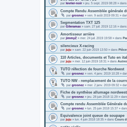
par
levrier-noir
»
jeu. 5 sept. 2019 08:28
» dan
Compte Rendu Assemblée générale du 
par
grosnez
»
ven. 9 août 2019 09:31
» da
Segmentation TXT 125
par
Gileramax
»
sam. 27 juil. 2019 12:16
» dan
Amortisseur arrière
par
jimmyZ
»
mer. 24 juil. 2019 19:58
» dans
Par
silencieux X-racing
par
juju
»
sam. 22 juin 2019 13:50
» dans
Pièce
110 Articles, documents et Tuto en ita
par
juju
»
mer. 12 juin 2019 18:31
» dans
Autre
TUTO réfection de fourche Nordwest
par
grosnez
»
ven. 4 janv. 2019 10:28
» da
TUTO NW - remplacement de la courroi
par
grosnez
»
mer. 2 janv. 2019 09:32
» da
Fiche de synthèse allumage nordwes
par
grosnez
»
jeu. 28 juin 2018 11:29
» dan
Compte rendu Assemblée Générale du
par
grosnez
»
lun. 25 juin 2018 15:37
» da
Equivalence joint queue de soupape
par
juju
»
lun. 4 juin 2018 18:35
» dans
Cours d