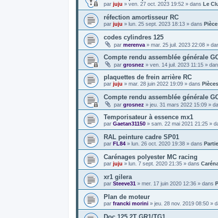
par
juju
»
ven. 27 oct. 2023 19:52
» dans
Le Cl
réfection amortisseur RC
par
juju
»
lun. 25 sept. 2023 18:13
» dans
Pièce
codes cylindres 125
par
merenva
»
mar. 25 juil. 2023 22:08
» da
Compte rendu assemblée générale GCF
par
grosnez
»
ven. 14 juil. 2023 11:15
» da
plaquettes de frein arrière RC
par
juju
»
mar. 28 juin 2022 19:09
» dans
Pièce
Compte rendu assemblée générale G
par
grosnez
»
jeu. 31 mars 2022 15:09
» d
Temporisateur à essence mx1
par
Gaetan31150
»
sam. 22 mai 2021 21:25
» d
RAL peinture cadre SP01
par
FL84
»
lun. 26 oct. 2020 19:38
» dans
Parti
Carénages polyester MC racing
par
juju
»
lun. 7 sept. 2020 21:35
» dans
Carén
xr1 gilera
par
Steeve31
»
mer. 17 juin 2020 12:36
» dans
P
Plan de moteur
par
francki morini
»
jeu. 28 nov. 2019 08:50
» 
Doc 125 2T GR1/TG1