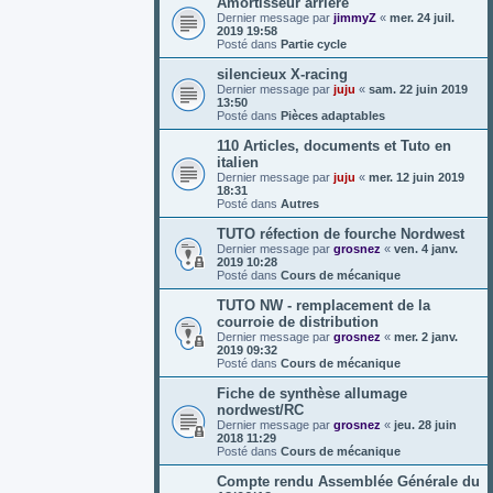
Amortisseur arrière
Dernier message par
jimmyZ
«
mer. 24 juil.
2019 19:58
Posté dans
Partie cycle
silencieux X-racing
Dernier message par
juju
«
sam. 22 juin 2019
13:50
Posté dans
Pièces adaptables
110 Articles, documents et Tuto en
italien
Dernier message par
juju
«
mer. 12 juin 2019
18:31
Posté dans
Autres
TUTO réfection de fourche Nordwest
Dernier message par
grosnez
«
ven. 4 janv.
2019 10:28
Posté dans
Cours de mécanique
TUTO NW - remplacement de la
courroie de distribution
Dernier message par
grosnez
«
mer. 2 janv.
2019 09:32
Posté dans
Cours de mécanique
Fiche de synthèse allumage
nordwest/RC
Dernier message par
grosnez
«
jeu. 28 juin
2018 11:29
Posté dans
Cours de mécanique
Compte rendu Assemblée Générale du