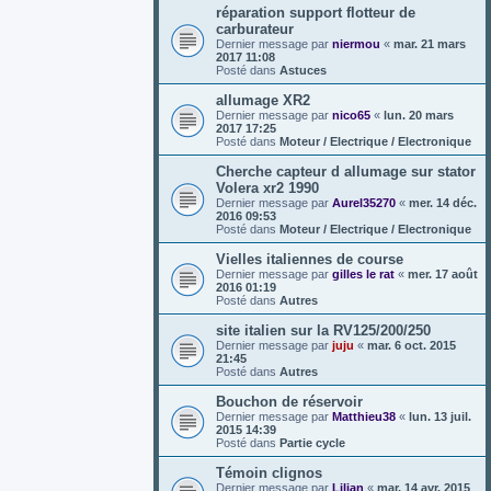
réparation support flotteur de
carburateur
Dernier message par
niermou
«
mar. 21 mars
2017 11:08
Posté dans
Astuces
allumage XR2
Dernier message par
nico65
«
lun. 20 mars
2017 17:25
Posté dans
Moteur / Electrique / Electronique
Cherche capteur d allumage sur stator
Volera xr2 1990
Dernier message par
Aurel35270
«
mer. 14 déc.
2016 09:53
Posté dans
Moteur / Electrique / Electronique
Vielles italiennes de course
Dernier message par
gilles le rat
«
mer. 17 août
2016 01:19
Posté dans
Autres
site italien sur la RV125/200/250
Dernier message par
juju
«
mar. 6 oct. 2015
21:45
Posté dans
Autres
Bouchon de réservoir
Dernier message par
Matthieu38
«
lun. 13 juil.
2015 14:39
Posté dans
Partie cycle
Témoin clignos
Dernier message par
Lilian
«
mar. 14 avr. 2015