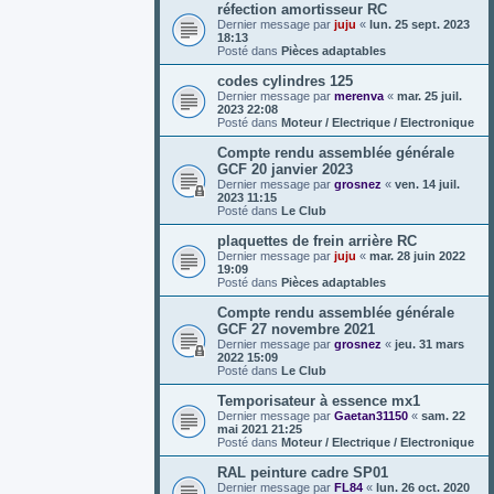
réfection amortisseur RC
Dernier message par
juju
«
lun. 25 sept. 2023
18:13
Posté dans
Pièces adaptables
codes cylindres 125
Dernier message par
merenva
«
mar. 25 juil.
2023 22:08
Posté dans
Moteur / Electrique / Electronique
Compte rendu assemblée générale
GCF 20 janvier 2023
Dernier message par
grosnez
«
ven. 14 juil.
2023 11:15
Posté dans
Le Club
plaquettes de frein arrière RC
Dernier message par
juju
«
mar. 28 juin 2022
19:09
Posté dans
Pièces adaptables
Compte rendu assemblée générale
GCF 27 novembre 2021
Dernier message par
grosnez
«
jeu. 31 mars
2022 15:09
Posté dans
Le Club
Temporisateur à essence mx1
Dernier message par
Gaetan31150
«
sam. 22
mai 2021 21:25
Posté dans
Moteur / Electrique / Electronique
RAL peinture cadre SP01
Dernier message par
FL84
«
lun. 26 oct. 2020