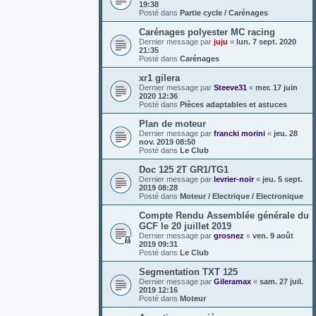
19:38
Posté dans
Partie cycle / Carénages
Carénages polyester MC racing
Dernier message par
juju
«
lun. 7 sept. 2020
21:35
Posté dans
Carénages
xr1 gilera
Dernier message par
Steeve31
«
mer. 17 juin
2020 12:36
Posté dans
Pièces adaptables et astuces
Plan de moteur
Dernier message par
francki morini
«
jeu. 28
nov. 2019 08:50
Posté dans
Le Club
Doc 125 2T GR1/TG1
Dernier message par
levrier-noir
«
jeu. 5 sept.
2019 08:28
Posté dans
Moteur / Electrique / Electronique
Compte Rendu Assemblée générale du
GCF le 20 juillet 2019
Dernier message par
grosnez
«
ven. 9 août
2019 09:31
Posté dans
Le Club
Segmentation TXT 125
Dernier message par
Gileramax
«
sam. 27 juil.
2019 12:16
Posté dans
Moteur