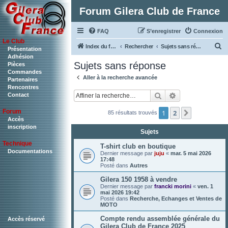
Forum Gilera Club de France
FAQ
S’enregistrer
Connexion
Le Club
R
Index du forum
Rechercher
Sujets sans réponse
Présentation
Adhésion
e
Sujets sans réponse
Pièces
c
Commandes
Aller à la recherche avancée
Partenaires
h
Rencontres
Rechercher
Recherche ava
Contact
e
r
Forum
1
2
Suivante
85 résultats trouvés
c
Accès
inscription
Sujets
h
Technique
e
T-shirt club en boutique
Documentations
Dernier message par
juju
«
mar. 5 mai 2026
r
17:48
Posté dans
Autres
Gilera 150 1958 à vendre
Dernier message par
francki morini
«
ven. 1
mai 2026 19:42
Posté dans
Recherche, Echanges et Ventes de
MOTO
Compte rendu assemblée générale du
Accès réservé
Gilera Club de France 2025