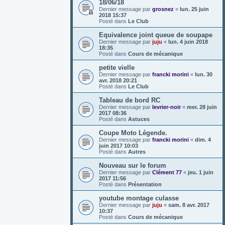
18/06/18
Dernier message par
grosnez
«
lun. 25 juin
2018 15:37
Posté dans
Le Club
Equivalence joint queue de soupape
Dernier message par
juju
«
lun. 4 juin 2018
18:35
Posté dans
Cours de mécanique
petite vielle
Dernier message par
francki morini
«
lun. 30
avr. 2018 20:21
Posté dans
Le Club
Tableau de bord RC
Dernier message par
levrier-noir
«
mer. 28 juin
2017 08:36
Posté dans
Astuces
Coupe Moto Légende.
Dernier message par
francki morini
«
dim. 4
juin 2017 10:03
Posté dans
Autres
Nouveau sur le forum
Dernier message par
Clément 77
«
jeu. 1 juin
2017 11:56
Posté dans
Présentation
youtube montage culasse
Dernier message par
juju
«
sam. 8 avr. 2017
10:37
Posté dans
Cours de mécanique