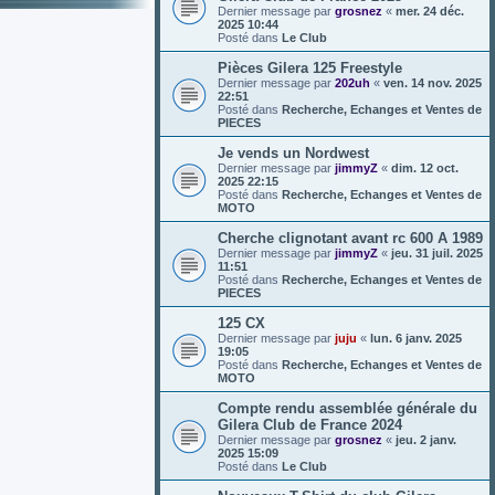
Dernier message par
grosnez
«
mer. 24 déc.
2025 10:44
Posté dans
Le Club
Pièces Gilera 125 Freestyle
Dernier message par
202uh
«
ven. 14 nov. 2025
22:51
Posté dans
Recherche, Echanges et Ventes de
PIECES
Je vends un Nordwest
Dernier message par
jimmyZ
«
dim. 12 oct.
2025 22:15
Posté dans
Recherche, Echanges et Ventes de
MOTO
Cherche clignotant avant rc 600 A 1989
Dernier message par
jimmyZ
«
jeu. 31 juil. 2025
11:51
Posté dans
Recherche, Echanges et Ventes de
PIECES
125 CX
Dernier message par
juju
«
lun. 6 janv. 2025
19:05
Posté dans
Recherche, Echanges et Ventes de
MOTO
Compte rendu assemblée générale du
Gilera Club de France 2024
Dernier message par
grosnez
«
jeu. 2 janv.
2025 15:09
Posté dans
Le Club