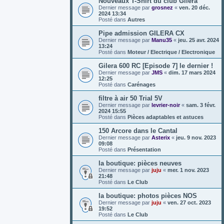
Nouveaux T-Shirt du club Gilera
Dernier message par
grosnez
«
ven. 20 déc.
2024 13:34
Posté dans
Autres
Pipe admission GILERA CX
Dernier message par
Manu35
«
jeu. 25 avr. 2024
13:24
Posté dans
Moteur / Electrique / Electronique
Gilera 600 RC [Episode 7] le dernier !
Dernier message par
JMS
«
dim. 17 mars 2024
12:25
Posté dans
Carénages
filtre à air 50 Trial 5V
Dernier message par
levrier-noir
«
sam. 3 févr.
2024 15:55
Posté dans
Pièces adaptables et astuces
150 Arcore dans le Cantal
Dernier message par
Asterix
«
jeu. 9 nov. 2023
09:08
Posté dans
Présentation
la boutique: pièces neuves
Dernier message par
juju
«
mer. 1 nov. 2023
21:48
Posté dans
Le Club
la boutique: photos pièces NOS
Dernier message par
juju
«
ven. 27 oct. 2023
19:52
Posté dans
Le Club