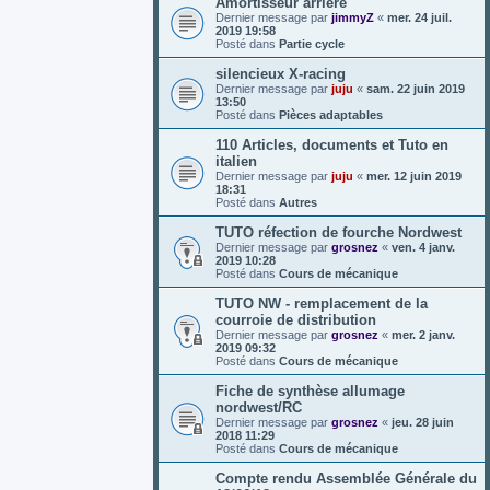
Amortisseur arrière
Dernier message par
jimmyZ
«
mer. 24 juil.
2019 19:58
Posté dans
Partie cycle
silencieux X-racing
Dernier message par
juju
«
sam. 22 juin 2019
13:50
Posté dans
Pièces adaptables
110 Articles, documents et Tuto en
italien
Dernier message par
juju
«
mer. 12 juin 2019
18:31
Posté dans
Autres
TUTO réfection de fourche Nordwest
Dernier message par
grosnez
«
ven. 4 janv.
2019 10:28
Posté dans
Cours de mécanique
TUTO NW - remplacement de la
courroie de distribution
Dernier message par
grosnez
«
mer. 2 janv.
2019 09:32
Posté dans
Cours de mécanique
Fiche de synthèse allumage
nordwest/RC
Dernier message par
grosnez
«
jeu. 28 juin
2018 11:29
Posté dans
Cours de mécanique
Compte rendu Assemblée Générale du