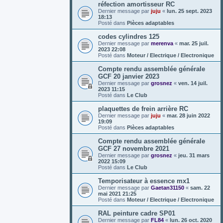
réfection amortisseur RC
Dernier message par
juju
«
lun. 25 sept. 2023
18:13
Posté dans
Pièces adaptables
codes cylindres 125
Dernier message par
merenva
«
mar. 25 juil.
2023 22:08
Posté dans
Moteur / Electrique / Electronique
Compte rendu assemblée générale
GCF 20 janvier 2023
Dernier message par
grosnez
«
ven. 14 juil.
2023 11:15
Posté dans
Le Club
plaquettes de frein arrière RC
Dernier message par
juju
«
mar. 28 juin 2022
19:09
Posté dans
Pièces adaptables
Compte rendu assemblée générale
GCF 27 novembre 2021
Dernier message par
grosnez
«
jeu. 31 mars
2022 15:09
Posté dans
Le Club
Temporisateur à essence mx1
Dernier message par
Gaetan31150
«
sam. 22
mai 2021 21:25
Posté dans
Moteur / Electrique / Electronique
RAL peinture cadre SP01
Dernier message par
FL84
«
lun. 26 oct. 2020