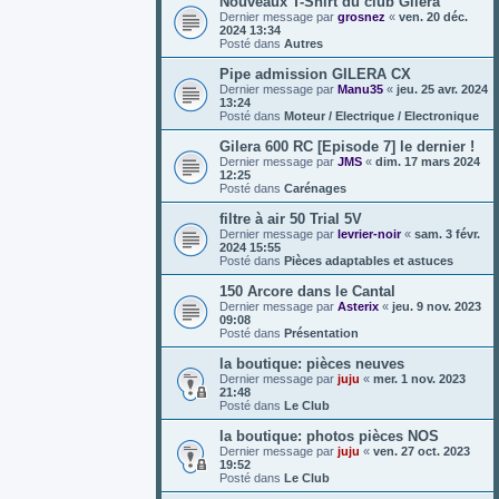
Nouveaux T-Shirt du club Gilera
Dernier message par
grosnez
«
ven. 20 déc.
2024 13:34
Posté dans
Autres
Pipe admission GILERA CX
Dernier message par
Manu35
«
jeu. 25 avr. 2024
13:24
Posté dans
Moteur / Electrique / Electronique
Gilera 600 RC [Episode 7] le dernier !
Dernier message par
JMS
«
dim. 17 mars 2024
12:25
Posté dans
Carénages
filtre à air 50 Trial 5V
Dernier message par
levrier-noir
«
sam. 3 févr.
2024 15:55
Posté dans
Pièces adaptables et astuces
150 Arcore dans le Cantal
Dernier message par
Asterix
«
jeu. 9 nov. 2023
09:08
Posté dans
Présentation
la boutique: pièces neuves
Dernier message par
juju
«
mer. 1 nov. 2023
21:48
Posté dans
Le Club
la boutique: photos pièces NOS
Dernier message par
juju
«
ven. 27 oct. 2023
19:52
Posté dans
Le Club