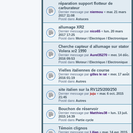
réparation support flotteur de
carburateur
Dernier message par
niermou
«
mar. 21 mars
2017 11:08
Posté dans
Astuces
allumage XR2
Dernier message par
nico65
«
lun. 20 mars
2017 17:25
Posté dans
Moteur / Electrique / Electronique
Cherche capteur d allumage sur stator
Volera xr2 1990
Dernier message par
Aurel35270
«
mer. 14 déc.
2016 09:53
Posté dans
Moteur / Electrique / Electronique
Vielles italiennes de course
Dernier message par
gilles le rat
«
mer. 17 août
2016 01:19
Posté dans
Autres
site italien sur la RV125/200/250
Dernier message par
juju
«
mar. 6 oct. 2015
21:45
Posté dans
Autres
Bouchon de réservoir
Dernier message par
Matthieu38
«
lun. 13 juil.
2015 14:39
Posté dans
Partie cycle
Témoin clignos
Dernier message par
Lilian
«
mar. 14 avr. 2015