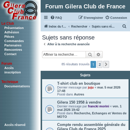
Forum Gilera Club de France
FAQ
S’enregistrer
Connexion
Le Club
R
Index du forum
Rechercher
Sujets sans réponse
Présentation
Adhésion
e
Sujets sans réponse
Pièces
c
Commandes
Aller à la recherche avancée
Partenaires
h
Rencontres
Rechercher
Recherche ava
Contact
e
r
Forum
1
2
Suivante
85 résultats trouvés
c
Accès
inscription
Sujets
h
Technique
e
T-shirt club en boutique
Documentations
Dernier message par
juju
«
mar. 5 mai 2026
r
17:48
Posté dans
Autres
Gilera 150 1958 à vendre
Dernier message par
francki morini
«
ven. 1
mai 2026 19:42
Posté dans
Recherche, Echanges et Ventes de
MOTO
Compte rendu assemblée générale du
Accès réservé
Gilera Club de France 2025