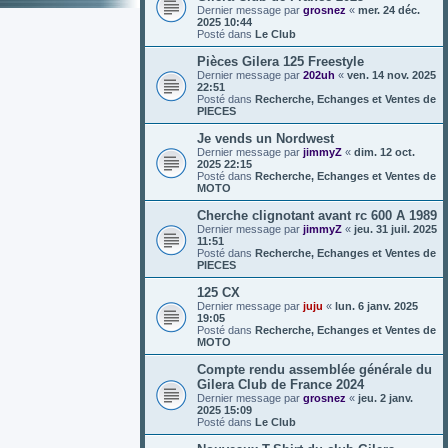
Dernier message par
grosnez
«
mer. 24 déc.
2025 10:44
Posté dans
Le Club
Pièces Gilera 125 Freestyle
Dernier message par
202uh
«
ven. 14 nov. 2025
22:51
Posté dans
Recherche, Echanges et Ventes de
PIECES
Je vends un Nordwest
Dernier message par
jimmyZ
«
dim. 12 oct.
2025 22:15
Posté dans
Recherche, Echanges et Ventes de
MOTO
Cherche clignotant avant rc 600 A 1989
Dernier message par
jimmyZ
«
jeu. 31 juil. 2025
11:51
Posté dans
Recherche, Echanges et Ventes de
PIECES
125 CX
Dernier message par
juju
«
lun. 6 janv. 2025
19:05
Posté dans
Recherche, Echanges et Ventes de
MOTO
Compte rendu assemblée générale du
Gilera Club de France 2024
Dernier message par
grosnez
«
jeu. 2 janv.
2025 15:09
Posté dans
Le Club