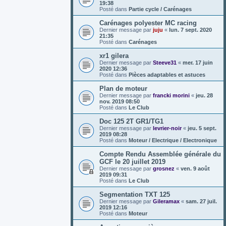
19:38
Posté dans
Partie cycle / Carénages
Carénages polyester MC racing
Dernier message par
juju
«
lun. 7 sept. 2020
21:35
Posté dans
Carénages
xr1 gilera
Dernier message par
Steeve31
«
mer. 17 juin
2020 12:36
Posté dans
Pièces adaptables et astuces
Plan de moteur
Dernier message par
francki morini
«
jeu. 28
nov. 2019 08:50
Posté dans
Le Club
Doc 125 2T GR1/TG1
Dernier message par
levrier-noir
«
jeu. 5 sept.
2019 08:28
Posté dans
Moteur / Electrique / Electronique
Compte Rendu Assemblée générale du
GCF le 20 juillet 2019
Dernier message par
grosnez
«
ven. 9 août
2019 09:31
Posté dans
Le Club
Segmentation TXT 125
Dernier message par
Gileramax
«
sam. 27 juil.
2019 12:16
Posté dans
Moteur