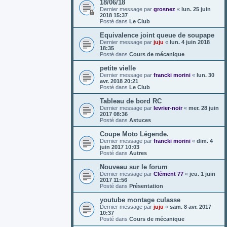
18/06/18
Dernier message par
grosnez
«
lun. 25 juin
2018 15:37
Posté dans
Le Club
Equivalence joint queue de soupape
Dernier message par
juju
«
lun. 4 juin 2018
18:35
Posté dans
Cours de mécanique
petite vielle
Dernier message par
francki morini
«
lun. 30
avr. 2018 20:21
Posté dans
Le Club
Tableau de bord RC
Dernier message par
levrier-noir
«
mer. 28 juin
2017 08:36
Posté dans
Astuces
Coupe Moto Légende.
Dernier message par
francki morini
«
dim. 4
juin 2017 10:03
Posté dans
Autres
Nouveau sur le forum
Dernier message par
Clément 77
«
jeu. 1 juin
2017 11:56
Posté dans
Présentation
youtube montage culasse
Dernier message par
juju
«
sam. 8 avr. 2017
10:37
Posté dans
Cours de mécanique