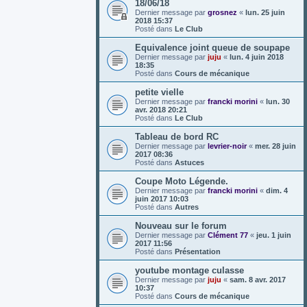
18/06/18
Dernier message par
grosnez
«
lun. 25 juin
2018 15:37
Posté dans
Le Club
Equivalence joint queue de soupape
Dernier message par
juju
«
lun. 4 juin 2018
18:35
Posté dans
Cours de mécanique
petite vielle
Dernier message par
francki morini
«
lun. 30
avr. 2018 20:21
Posté dans
Le Club
Tableau de bord RC
Dernier message par
levrier-noir
«
mer. 28 juin
2017 08:36
Posté dans
Astuces
Coupe Moto Légende.
Dernier message par
francki morini
«
dim. 4
juin 2017 10:03
Posté dans
Autres
Nouveau sur le forum
Dernier message par
Clément 77
«
jeu. 1 juin
2017 11:56
Posté dans
Présentation
youtube montage culasse
Dernier message par
juju
«
sam. 8 avr. 2017
10:37
Posté dans
Cours de mécanique