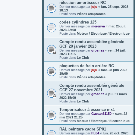
réfection amortisseur RC
Dernier message par
juju
«
lun. 25 sept. 2023
18:13
Posté dans
Pièces adaptables
codes cylindres 125
Dernier message par
merenva
«
mar. 25 juil.
2023 22:08
Posté dans
Moteur / Electrique / Electronique
Compte rendu assemblée générale
GCF 20 janvier 2023
Dernier message par
grosnez
«
ven. 14 juil.
2023 11:15
Posté dans
Le Club
plaquettes de frein arrière RC
Dernier message par
juju
«
mar. 28 juin 2022
19:09
Posté dans
Pièces adaptables
Compte rendu assemblée générale
GCF 27 novembre 2021
Dernier message par
grosnez
«
jeu. 31 mars
2022 15:09
Posté dans
Le Club
Temporisateur à essence mx1
Dernier message par
Gaetan31150
«
sam. 22
mai 2021 21:25
Posté dans
Moteur / Electrique / Electronique
RAL peinture cadre SP01
Dernier message par
FL84
«
lun. 26 oct. 2020