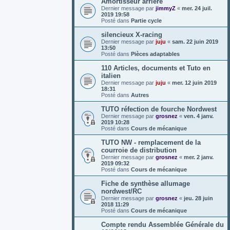
Amortisseur arrière
Dernier message par
jimmyZ
«
mer. 24 juil.
2019 19:58
Posté dans
Partie cycle
silencieux X-racing
Dernier message par
juju
«
sam. 22 juin 2019
13:50
Posté dans
Pièces adaptables
110 Articles, documents et Tuto en
italien
Dernier message par
juju
«
mer. 12 juin 2019
18:31
Posté dans
Autres
TUTO réfection de fourche Nordwest
Dernier message par
grosnez
«
ven. 4 janv.
2019 10:28
Posté dans
Cours de mécanique
TUTO NW - remplacement de la
courroie de distribution
Dernier message par
grosnez
«
mer. 2 janv.
2019 09:32
Posté dans
Cours de mécanique
Fiche de synthèse allumage
nordwest/RC
Dernier message par
grosnez
«
jeu. 28 juin
2018 11:29
Posté dans
Cours de mécanique
Compte rendu Assemblée Générale du