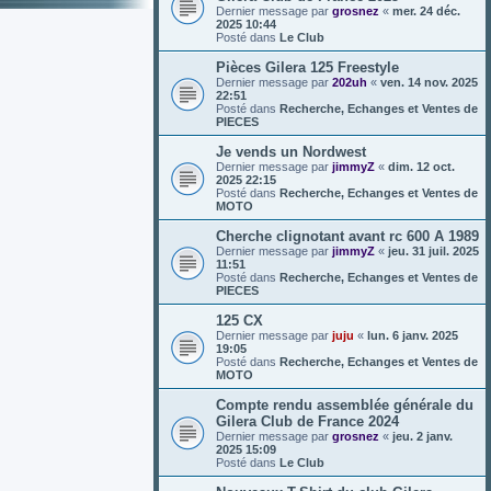
Dernier message par
grosnez
«
mer. 24 déc.
2025 10:44
Posté dans
Le Club
Pièces Gilera 125 Freestyle
Dernier message par
202uh
«
ven. 14 nov. 2025
22:51
Posté dans
Recherche, Echanges et Ventes de
PIECES
Je vends un Nordwest
Dernier message par
jimmyZ
«
dim. 12 oct.
2025 22:15
Posté dans
Recherche, Echanges et Ventes de
MOTO
Cherche clignotant avant rc 600 A 1989
Dernier message par
jimmyZ
«
jeu. 31 juil. 2025
11:51
Posté dans
Recherche, Echanges et Ventes de
PIECES
125 CX
Dernier message par
juju
«
lun. 6 janv. 2025
19:05
Posté dans
Recherche, Echanges et Ventes de
MOTO
Compte rendu assemblée générale du
Gilera Club de France 2024
Dernier message par
grosnez
«
jeu. 2 janv.
2025 15:09
Posté dans
Le Club