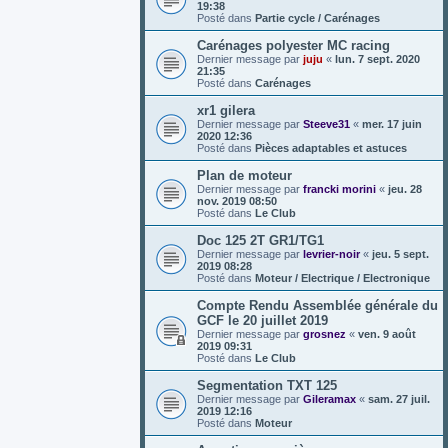
19:38
Posté dans
Partie cycle / Carénages
Carénages polyester MC racing
Dernier message par
juju
«
lun. 7 sept. 2020
21:35
Posté dans
Carénages
xr1 gilera
Dernier message par
Steeve31
«
mer. 17 juin
2020 12:36
Posté dans
Pièces adaptables et astuces
Plan de moteur
Dernier message par
francki morini
«
jeu. 28
nov. 2019 08:50
Posté dans
Le Club
Doc 125 2T GR1/TG1
Dernier message par
levrier-noir
«
jeu. 5 sept.
2019 08:28
Posté dans
Moteur / Electrique / Electronique
Compte Rendu Assemblée générale du
GCF le 20 juillet 2019
Dernier message par
grosnez
«
ven. 9 août
2019 09:31
Posté dans
Le Club
Segmentation TXT 125
Dernier message par
Gileramax
«
sam. 27 juil.
2019 12:16
Posté dans
Moteur