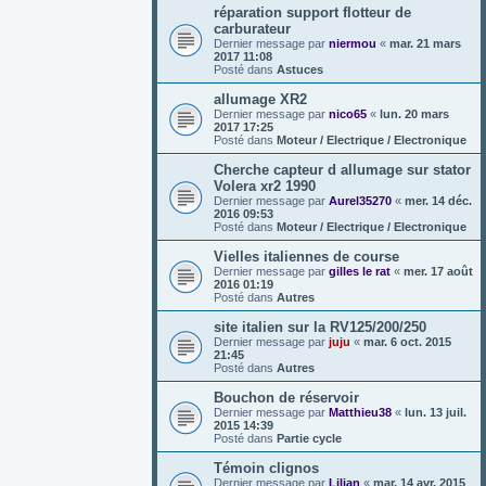
réparation support flotteur de
carburateur
Dernier message par
niermou
«
mar. 21 mars
2017 11:08
Posté dans
Astuces
allumage XR2
Dernier message par
nico65
«
lun. 20 mars
2017 17:25
Posté dans
Moteur / Electrique / Electronique
Cherche capteur d allumage sur stator
Volera xr2 1990
Dernier message par
Aurel35270
«
mer. 14 déc.
2016 09:53
Posté dans
Moteur / Electrique / Electronique
Vielles italiennes de course
Dernier message par
gilles le rat
«
mer. 17 août
2016 01:19
Posté dans
Autres
site italien sur la RV125/200/250
Dernier message par
juju
«
mar. 6 oct. 2015
21:45
Posté dans
Autres
Bouchon de réservoir
Dernier message par
Matthieu38
«
lun. 13 juil.
2015 14:39
Posté dans
Partie cycle
Témoin clignos
Dernier message par
Lilian
«
mar. 14 avr. 2015