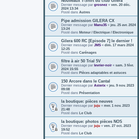
Nouveaux T-Shirt du club Gilera
Dernier message par
grosnez
«
ven. 20 déc.
2024 13:34
Posté dans
Autres
Pipe admission GILERA CX
Dernier message par
Manu35
«
jeu. 25 avr. 2024
13:24
Posté dans
Moteur / Electrique / Electronique
Gilera 600 RC [Episode 7] le dernier !
Dernier message par
JMS
«
dim. 17 mars 2024
12:25
Posté dans
Carénages
filtre à air 50 Trial 5V
Dernier message par
levrier-noir
«
sam. 3 févr.
2024 15:55
Posté dans
Pièces adaptables et astuces
150 Arcore dans le Cantal
Dernier message par
Asterix
«
jeu. 9 nov. 2023
09:08
Posté dans
Présentation
la boutique: pièces neuves
Dernier message par
juju
«
mer. 1 nov. 2023
21:48
Posté dans
Le Club
la boutique: photos pièces NOS
Dernier message par
juju
«
ven. 27 oct. 2023
19:52
Posté dans
Le Club