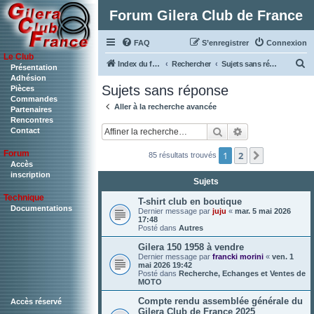
Forum Gilera Club de France
FAQ
S’enregistrer
Connexion
Le Club
R
Index du forum
Rechercher
Sujets sans réponse
Présentation
Adhésion
e
Sujets sans réponse
Pièces
c
Commandes
Aller à la recherche avancée
Partenaires
h
Rencontres
Rechercher
Recherche ava
Contact
e
r
Forum
1
2
Suivante
85 résultats trouvés
c
Accès
inscription
Sujets
h
Technique
e
T-shirt club en boutique
Documentations
Dernier message par
juju
«
mar. 5 mai 2026
r
17:48
Posté dans
Autres
Gilera 150 1958 à vendre
Dernier message par
francki morini
«
ven. 1
mai 2026 19:42
Posté dans
Recherche, Echanges et Ventes de
MOTO
Compte rendu assemblée générale du
Accès réservé
Gilera Club de France 2025