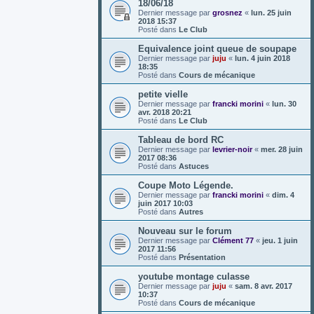
18/06/18
Dernier message par
grosnez
«
lun. 25 juin
2018 15:37
Posté dans
Le Club
Equivalence joint queue de soupape
Dernier message par
juju
«
lun. 4 juin 2018
18:35
Posté dans
Cours de mécanique
petite vielle
Dernier message par
francki morini
«
lun. 30
avr. 2018 20:21
Posté dans
Le Club
Tableau de bord RC
Dernier message par
levrier-noir
«
mer. 28 juin
2017 08:36
Posté dans
Astuces
Coupe Moto Légende.
Dernier message par
francki morini
«
dim. 4
juin 2017 10:03
Posté dans
Autres
Nouveau sur le forum
Dernier message par
Clément 77
«
jeu. 1 juin
2017 11:56
Posté dans
Présentation
youtube montage culasse
Dernier message par
juju
«
sam. 8 avr. 2017
10:37
Posté dans
Cours de mécanique