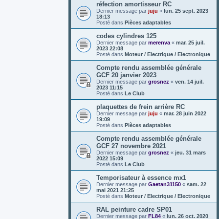
réfection amortisseur RC
Dernier message par
juju
«
lun. 25 sept. 2023
18:13
Posté dans
Pièces adaptables
codes cylindres 125
Dernier message par
merenva
«
mar. 25 juil.
2023 22:08
Posté dans
Moteur / Electrique / Electronique
Compte rendu assemblée générale
GCF 20 janvier 2023
Dernier message par
grosnez
«
ven. 14 juil.
2023 11:15
Posté dans
Le Club
plaquettes de frein arrière RC
Dernier message par
juju
«
mar. 28 juin 2022
19:09
Posté dans
Pièces adaptables
Compte rendu assemblée générale
GCF 27 novembre 2021
Dernier message par
grosnez
«
jeu. 31 mars
2022 15:09
Posté dans
Le Club
Temporisateur à essence mx1
Dernier message par
Gaetan31150
«
sam. 22
mai 2021 21:25
Posté dans
Moteur / Electrique / Electronique
RAL peinture cadre SP01
Dernier message par
FL84
«
lun. 26 oct. 2020