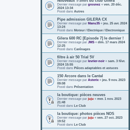
Nouveaux T-Shirt du club Gilera
Dernier message par
grosnez
«
ven. 20 déc.
2024 13:34
Posté dans
Autres
Pipe admission GILERA CX
Dernier message par
Manu35
«
jeu. 25 avr. 2024
13:24
Posté dans
Moteur / Electrique / Electronique
Gilera 600 RC [Episode 7] le dernier !
Dernier message par
JMS
«
dim. 17 mars 2024
12:25
Posté dans
Carénages
filtre à air 50 Trial 5V
Dernier message par
levrier-noir
«
sam. 3 févr.
2024 15:55
Posté dans
Pièces adaptables et astuces
150 Arcore dans le Cantal
Dernier message par
Asterix
«
jeu. 9 nov. 2023
09:08
Posté dans
Présentation
la boutique: pièces neuves
Dernier message par
juju
«
mer. 1 nov. 2023
21:48
Posté dans
Le Club
la boutique: photos pièces NOS
Dernier message par
juju
«
ven. 27 oct. 2023
19:52
Posté dans
Le Club