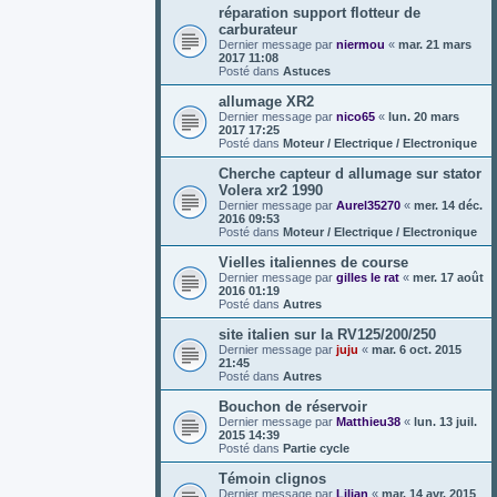
réparation support flotteur de
carburateur
Dernier message par
niermou
«
mar. 21 mars
2017 11:08
Posté dans
Astuces
allumage XR2
Dernier message par
nico65
«
lun. 20 mars
2017 17:25
Posté dans
Moteur / Electrique / Electronique
Cherche capteur d allumage sur stator
Volera xr2 1990
Dernier message par
Aurel35270
«
mer. 14 déc.
2016 09:53
Posté dans
Moteur / Electrique / Electronique
Vielles italiennes de course
Dernier message par
gilles le rat
«
mer. 17 août
2016 01:19
Posté dans
Autres
site italien sur la RV125/200/250
Dernier message par
juju
«
mar. 6 oct. 2015
21:45
Posté dans
Autres
Bouchon de réservoir
Dernier message par
Matthieu38
«
lun. 13 juil.
2015 14:39
Posté dans
Partie cycle
Témoin clignos
Dernier message par
Lilian
«
mar. 14 avr. 2015