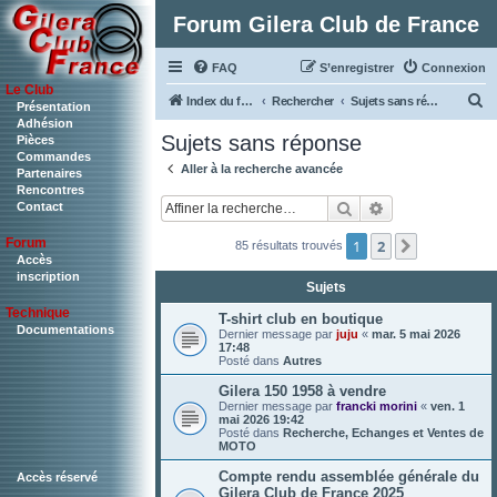
Forum Gilera Club de France
FAQ
S’enregistrer
Connexion
Le Club
R
Index du forum
Rechercher
Sujets sans réponse
Présentation
Adhésion
e
Sujets sans réponse
Pièces
c
Commandes
Aller à la recherche avancée
Partenaires
h
Rencontres
Rechercher
Recherche ava
Contact
e
r
Forum
1
2
Suivante
85 résultats trouvés
c
Accès
inscription
Sujets
h
Technique
e
T-shirt club en boutique
Documentations
Dernier message par
juju
«
mar. 5 mai 2026
r
17:48
Posté dans
Autres
Gilera 150 1958 à vendre
Dernier message par
francki morini
«
ven. 1
mai 2026 19:42
Posté dans
Recherche, Echanges et Ventes de
MOTO
Compte rendu assemblée générale du
Accès réservé
Gilera Club de France 2025