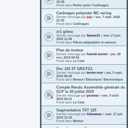
19:38
Posté dans
Partie cycle / Carénages
Carénages polyester MC racing
Dernier message par
juju
«
lun. 7 sept. 2020
21:35
Posté dans
Carénages
xr1 gilera
Dernier message par
Steeve31
«
mer. 17 juin
2020 12:36
Posté dans
Pièces adaptables et astuces
Plan de moteur
Dernier message par
francki morini
«
jeu. 28
nov. 2019 08:50
Posté dans
Le Club
Doc 125 2T GR1/TG1
Dernier message par
levrier-noir
«
jeu. 5 sept.
2019 08:28
Posté dans
Moteur / Electrique / Electronique
Compte Rendu Assemblée générale du
GCF le 20 juillet 2019
Dernier message par
grosnez
«
ven. 9 août
2019 09:31
Posté dans
Le Club
Segmentation TXT 125
Dernier message par
Gileramax
«
sam. 27 juil.
2019 12:16
Posté dans
Moteur