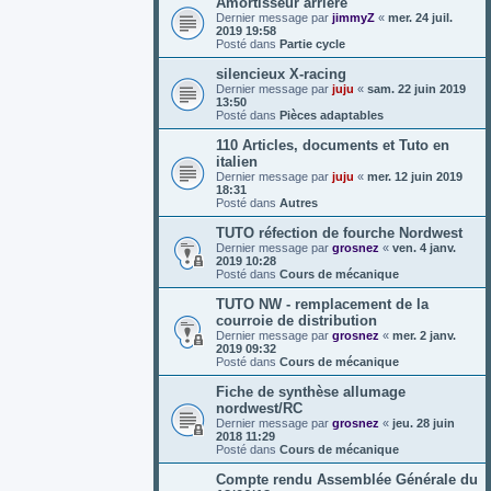
Amortisseur arrière
Dernier message par
jimmyZ
«
mer. 24 juil.
2019 19:58
Posté dans
Partie cycle
silencieux X-racing
Dernier message par
juju
«
sam. 22 juin 2019
13:50
Posté dans
Pièces adaptables
110 Articles, documents et Tuto en
italien
Dernier message par
juju
«
mer. 12 juin 2019
18:31
Posté dans
Autres
TUTO réfection de fourche Nordwest
Dernier message par
grosnez
«
ven. 4 janv.
2019 10:28
Posté dans
Cours de mécanique
TUTO NW - remplacement de la
courroie de distribution
Dernier message par
grosnez
«
mer. 2 janv.
2019 09:32
Posté dans
Cours de mécanique
Fiche de synthèse allumage
nordwest/RC
Dernier message par
grosnez
«
jeu. 28 juin
2018 11:29
Posté dans
Cours de mécanique
Compte rendu Assemblée Générale du