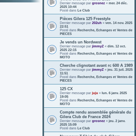
Dernier message par
grosnez
«
mer. 24 déc.
2025 10:44
Posté dans
Le Club
Pièces Gilera 125 Freestyle
Dernier message par
202uh
«
ven. 14 nov. 2025
22:51
Posté dans
Recherche, Echanges et Ventes de
PIECES
Je vends un Nordwest
Dernier message par
jimmyZ
«
dim. 12 oct.
2025 22:15
Posté dans
Recherche, Echanges et Ventes de
MOTO
Cherche clignotant avant rc 600 A 1989
Dernier message par
jimmyZ
«
jeu. 31 juil. 2025
11:51
Posté dans
Recherche, Echanges et Ventes de
PIECES
125 CX
Dernier message par
juju
«
lun. 6 janv. 2025
19:05
Posté dans
Recherche, Echanges et Ventes de
MOTO
Compte rendu assemblée générale du
Gilera Club de France 2024
Dernier message par
grosnez
«
jeu. 2 janv.
2025 15:09
Posté dans
Le Club