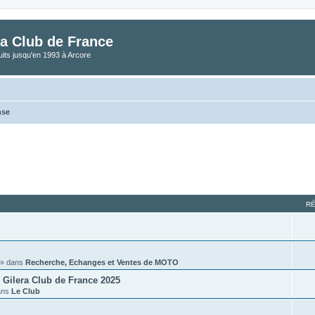
a Club de France
its jusqu'en 1993 à Arcore
nse
vancée
R
» dans
Recherche, Echanges et Ventes de MOTO
Gilera Club de France 2025
ans
Le Club