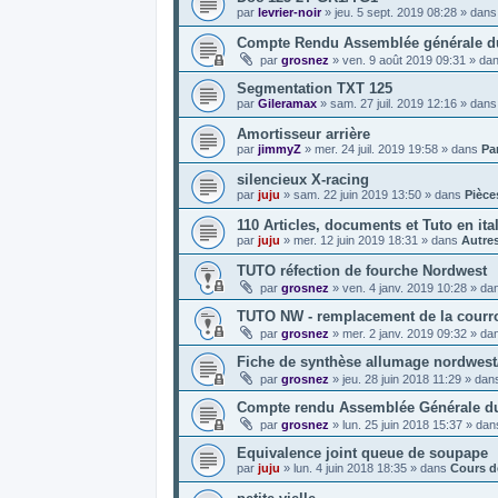
par
levrier-noir
»
jeu. 5 sept. 2019 08:28
» dan
Compte Rendu Assemblée générale du 
par
grosnez
»
ven. 9 août 2019 09:31
» da
Segmentation TXT 125
par
Gileramax
»
sam. 27 juil. 2019 12:16
» dan
Amortisseur arrière
par
jimmyZ
»
mer. 24 juil. 2019 19:58
» dans
Par
silencieux X-racing
par
juju
»
sam. 22 juin 2019 13:50
» dans
Pièce
110 Articles, documents et Tuto en ita
par
juju
»
mer. 12 juin 2019 18:31
» dans
Autre
TUTO réfection de fourche Nordwest
par
grosnez
»
ven. 4 janv. 2019 10:28
» da
TUTO NW - remplacement de la courroi
par
grosnez
»
mer. 2 janv. 2019 09:32
» da
Fiche de synthèse allumage nordwes
par
grosnez
»
jeu. 28 juin 2018 11:29
» dan
Compte rendu Assemblée Générale du
par
grosnez
»
lun. 25 juin 2018 15:37
» da
Equivalence joint queue de soupape
par
juju
»
lun. 4 juin 2018 18:35
» dans
Cours d