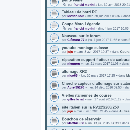
petite vielle
par
francki morini
»
lun. 30 avr. 2018 20:21
Tableau de bord RC
par
levrier-noir
»
mer. 28 juin 2017 08:36
» dan
Coupe Moto Légende.
par
francki morini
»
dim. 4 juin 2017 10:03
Nouveau sur le forum
par
Clément 77
»
jeu. 1 juin 2017 11:56
» dans
youtube montage culasse
par
juju
»
sam. 8 avr. 2017 10:37
» dans
Cours
réparation support flotteur de carbura
par
niermou
»
mar. 21 mars 2017 11:08
» dans
allumage XR2
par
nico65
»
lun. 20 mars 2017 17:25
» dans
Mo
Cherche capteur d allumage sur stator
par
Aurel35270
»
mer. 14 déc. 2016 09:53
» da
Vielles italiennes de course
par
gilles le rat
»
mer. 17 août 2016 01:19
» da
site italien sur la RV125/200/250
par
juju
»
mar. 6 oct. 2015 21:45
» dans
Autres
Bouchon de réservoir
par
Matthieu38
»
lun. 13 juil. 2015 14:39
» dans