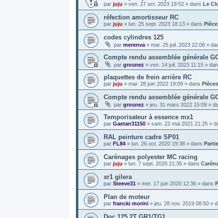
par
juju
»
ven. 27 oct. 2023 19:52
» dans
Le Cl
réfection amortisseur RC
par
juju
»
lun. 25 sept. 2023 18:13
» dans
Pièce
codes cylindres 125
par
merenva
»
mar. 25 juil. 2023 22:08
» da
Compte rendu assemblée générale GCF
par
grosnez
»
ven. 14 juil. 2023 11:15
» da
plaquettes de frein arrière RC
par
juju
»
mar. 28 juin 2022 19:09
» dans
Pièce
Compte rendu assemblée générale G
par
grosnez
»
jeu. 31 mars 2022 15:09
» d
Temporisateur à essence mx1
par
Gaetan31150
»
sam. 22 mai 2021 21:25
» d
RAL peinture cadre SP01
par
FL84
»
lun. 26 oct. 2020 19:38
» dans
Parti
Carénages polyester MC racing
par
juju
»
lun. 7 sept. 2020 21:35
» dans
Carén
xr1 gilera
par
Steeve31
»
mer. 17 juin 2020 12:36
» dans
P
Plan de moteur
par
francki morini
»
jeu. 28 nov. 2019 08:50
» 
Doc 125 2T GR1/TG1