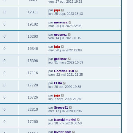
0
7443
ven. 27 oct. 2023 19:52
par
juju
0
12311
lun. 25 sept. 2023 18:13
par
merenva
0
19182
mar. 25 juil. 2023 22:08
par
grosnez
0
16263
ven. 14 juil. 2023 11:15
par
juju
0
16346
mar. 28 juin 2022 19:09
par
grosnez
0
15396
jeu. 31 mars 2022 15:09
par
Gaetan31150
0
17116
sam. 22 mai 2021 21:25
par
FL84
0
17728
lun. 26 oct. 2020 19:38
par
juju
0
16726
lun. 7 sept. 2020 21:35
par
Steeve31
0
22310
mer. 17 juin 2020 12:36
par
francki morini
0
17260
jeu. 28 nov. 2019 08:50
par
levrier-noir