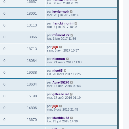
0
16657
lun. 30 avr. 2018 20:21
par
levrier-noir
0
18001
mer. 28 juin 2017 08:36
par
francki morini
0
13113
dim. 4 juin 2017 10:03
par
Clément 77
0
13066
jeu. 1 juin 2017 11:56
par
juju
0
18713
sam. 8 avr. 2017 10:37
par
niermou
0
18084
mar. 21 mars 2017 11:08
par
nico65
0
19038
lun. 20 mars 2017 17:25
par
Aurel35270
0
18634
mer. 14 déc. 2016 09:53
par
gilles le rat
0
15198
mer. 17 août 2016 01:19
par
juju
0
14806
mar. 6 oct. 2015 21:45
par
Matthieu38
0
13670
lun. 13 juil. 2015 14:39