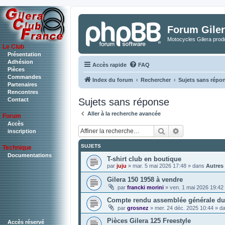
Forum Giler
Motocycles Gilera produ
Le Club
Présentation
Adhésion
Accès rapide
FAQ
Pièces
Commandes
Index du forum
Rechercher
Sujets sans répo
Partenaires
Rencontres
Sujets sans réponse
Contact
Aller à la recherche avancée
Forum
Accès
Rechercher
Recherche a
inscription
SUJETS
Technique
Documentations
T-shirt club en boutique
par
juju
»
mar. 5 mai 2026 17:48
» dans
Autres
Gilera 150 1958 à vendre
par
francki morini
»
ven. 1 mai 2026 19:42
Compte rendu assemblée générale du 
par
grosnez
»
mer. 24 déc. 2025 10:44
» d
Pièces Gilera 125 Freestyle
Accès réservé