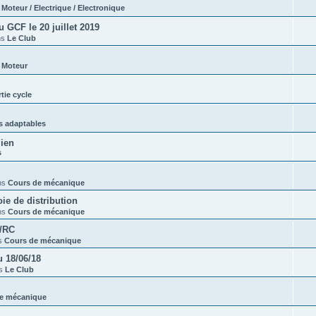
s
Moteur / Electrique / Electronique
GCF le 20 juillet 2019
ns
Le Club
s
Moteur
tie cycle
s adaptables
lien
s
ns
Cours de mécanique
e de distribution
ns
Cours de mécanique
t/RC
s
Cours de mécanique
 18/06/18
ns
Le Club
e mécanique