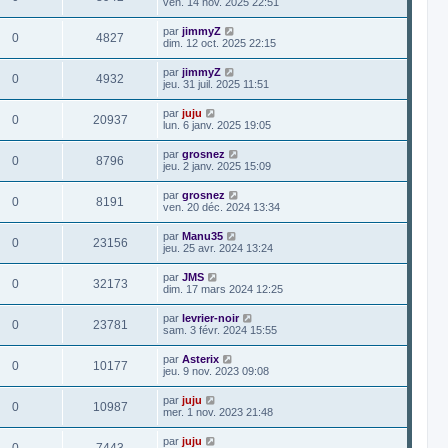
ven. 14 nov. 2025 22:51
par
jimmyZ
0
4827
dim. 12 oct. 2025 22:15
par
jimmyZ
0
4932
jeu. 31 juil. 2025 11:51
par
juju
0
20937
lun. 6 janv. 2025 19:05
par
grosnez
0
8796
jeu. 2 janv. 2025 15:09
par
grosnez
0
8191
ven. 20 déc. 2024 13:34
par
Manu35
0
23156
jeu. 25 avr. 2024 13:24
par
JMS
0
32173
dim. 17 mars 2024 12:25
par
levrier-noir
0
23781
sam. 3 févr. 2024 15:55
par
Asterix
0
10177
jeu. 9 nov. 2023 09:08
par
juju
0
10987
mer. 1 nov. 2023 21:48
par
juju