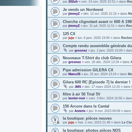
par
202uh
»
ven. 14 nov. 2025 22:51
» dans
Re
Je vends un Nordwest
par
jimmyZ
»
dim. 12 oct. 2025 22:15
» dans
Re
Cherche clignotant avant rc 600 A 198
par
jimmyZ
»
jeu. 31 juil. 2025 11:51
» dans
Rec
125 CX
par
juju
»
lun. 6 janv. 2025 19:05
» dans
Recher
Compte rendu assemblée générale du 
par
grosnez
»
jeu. 2 janv. 2025 15:09
» da
Nouveaux T-Shirt du club Gilera
par
grosnez
»
ven. 20 déc. 2024 13:34
» dans
Pipe admission GILERA CX
par
Manu35
»
jeu. 25 avr. 2024 13:24
» dans
Mo
Gilera 600 RC [Episode 7] le dernier !
par
JMS
»
dim. 17 mars 2024 12:25
» dans
filtre à air 50 Trial 5V
par
levrier-noir
»
sam. 3 févr. 2024 15:55
» dan
150 Arcore dans le Cantal
par
Asterix
»
jeu. 9 nov. 2023 09:08
» dans
la boutique: pièces neuves
par
juju
»
mer. 1 nov. 2023 21:48
» dans
Le Cl
la boutique: photos pièces NOS