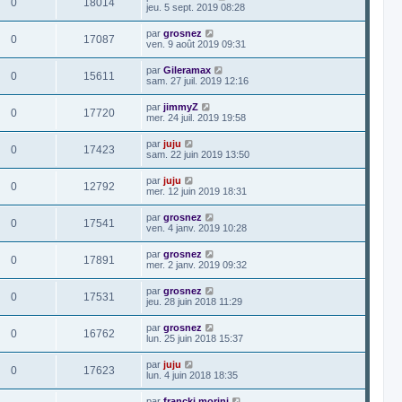
0
18014
jeu. 5 sept. 2019 08:28
par
grosnez
0
17087
ven. 9 août 2019 09:31
par
Gileramax
0
15611
sam. 27 juil. 2019 12:16
par
jimmyZ
0
17720
mer. 24 juil. 2019 19:58
par
juju
0
17423
sam. 22 juin 2019 13:50
par
juju
0
12792
mer. 12 juin 2019 18:31
par
grosnez
0
17541
ven. 4 janv. 2019 10:28
par
grosnez
0
17891
mer. 2 janv. 2019 09:32
par
grosnez
0
17531
jeu. 28 juin 2018 11:29
par
grosnez
0
16762
lun. 25 juin 2018 15:37
par
juju
0
17623
lun. 4 juin 2018 18:35
par
francki morini