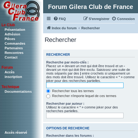
Forum Gilera Club de France
FAQ
S’enregistrer
Connexion
Le Club
Index du forum
Rechercher
Présentation
Adhésion
Rechercher
Pièces
Commandes
Partenaires
Rencontres
RECHERCHER
Contact
Recherche par mots-clés :
Placez un
+
devant un mot qui doit être trouvé et un
-
Forum
devant un mot qui doit être exclu. Saisissez une suite de
Accès
mots séparés par des
|
entre crochets si uniquement un
inscription
des mots doit être trouvé. Utilisez le caractère « * » comme
joker pour des recherches partielles.
Technique
Rechercher tous les termes
Documentations
Rechercher n’importe lequel de ces termes
Rechercher par auteur :
Utilisez le caractère « * » comme joker pour des
recherches partielles.
OPTIONS DE RECHERCHE
Accès réservé
Rechercher dans les forums :