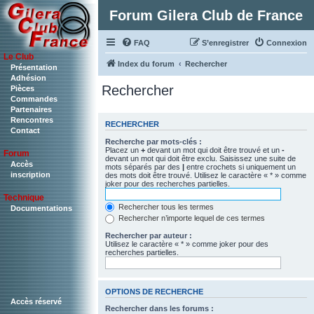
Forum Gilera Club de France
FAQ
S’enregistrer
Connexion
Le Club
Index du forum
Rechercher
Présentation
Adhésion
Rechercher
Pièces
Commandes
Partenaires
Rencontres
RECHERCHER
Contact
Recherche par mots-clés :
Placez un
+
devant un mot qui doit être trouvé et un
-
Forum
devant un mot qui doit être exclu. Saisissez une suite de
Accès
mots séparés par des
|
entre crochets si uniquement un
inscription
des mots doit être trouvé. Utilisez le caractère « * » comme
joker pour des recherches partielles.
Technique
Rechercher tous les termes
Documentations
Rechercher n’importe lequel de ces termes
Rechercher par auteur :
Utilisez le caractère « * » comme joker pour des
recherches partielles.
OPTIONS DE RECHERCHE
Accès réservé
Rechercher dans les forums :