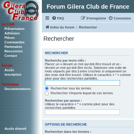
Forum Gilera Club de France
FAQ
S’enregistrer
Connexion
Le Club
Index du forum
Rechercher
Présentation
Adhésion
Rechercher
Pièces
Commandes
Partenaires
Rencontres
RECHERCHER
Contact
Recherche par mots-clés :
Placez un
+
devant un mot qui doit être trouvé et un
-
Forum
devant un mot qui doit être exclu. Saisissez une suite de
Accès
mots séparés par des
|
entre crochets si uniquement un
inscription
des mots doit être trouvé. Utilisez le caractère « * » comme
joker pour des recherches partielles.
Technique
Rechercher tous les termes
Documentations
Rechercher n’importe lequel de ces termes
Rechercher par auteur :
Utilisez le caractère « * » comme joker pour des
recherches partielles.
OPTIONS DE RECHERCHE
Accès réservé
Rechercher dans les forums :