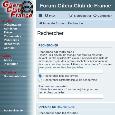
Forum Gilera Club de France
FAQ
S’enregistrer
Connexion
Le Club
Index du forum
Rechercher
Présentation
Adhésion
Rechercher
Pièces
Commandes
Partenaires
Rencontres
RECHERCHER
Contact
Recherche par mots-clés :
Placez un
+
devant un mot qui doit être trouvé et un
-
Forum
devant un mot qui doit être exclu. Saisissez une suite de
Accès
mots séparés par des
|
entre crochets si uniquement un
inscription
des mots doit être trouvé. Utilisez le caractère « * » comme
joker pour des recherches partielles.
Technique
Rechercher tous les termes
Documentations
Rechercher n’importe lequel de ces termes
Rechercher par auteur :
Utilisez le caractère « * » comme joker pour des
recherches partielles.
OPTIONS DE RECHERCHE
Accès réservé
Rechercher dans les forums :