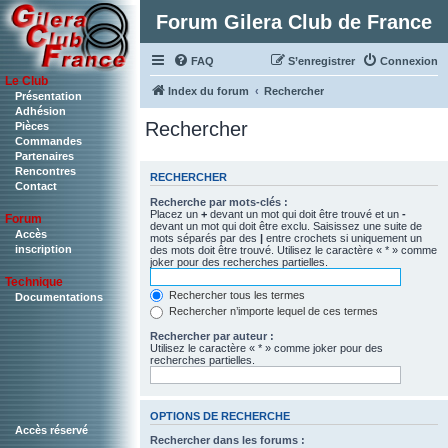
Forum Gilera Club de France
FAQ
S’enregistrer
Connexion
Le Club
Index du forum
Rechercher
Présentation
Adhésion
Rechercher
Pièces
Commandes
Partenaires
Rencontres
RECHERCHER
Contact
Recherche par mots-clés :
Placez un
+
devant un mot qui doit être trouvé et un
-
Forum
devant un mot qui doit être exclu. Saisissez une suite de
Accès
mots séparés par des
|
entre crochets si uniquement un
inscription
des mots doit être trouvé. Utilisez le caractère « * » comme
joker pour des recherches partielles.
Technique
Rechercher tous les termes
Documentations
Rechercher n’importe lequel de ces termes
Rechercher par auteur :
Utilisez le caractère « * » comme joker pour des
recherches partielles.
OPTIONS DE RECHERCHE
Accès réservé
Rechercher dans les forums :