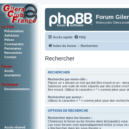
Forum Giler
Motocycles Gilera produ
Le Club
Présentation
Adhésion
Accès rapide
FAQ
Pièces
Commandes
Index du forum
Rechercher
Partenaires
Rencontres
Rechercher
Contact
Forum
Accès
RECHERCHER
inscription
Recherche par mots-clés :
Placez un
+
devant un mot qui doit être trouvé et un
-
devan
Technique
Saisissez une suite de mots séparés par des
|
entre croch
Documentations
être trouvé. Utilisez le caractère « * » comme joker pour d
Rechercher par auteur :
Utilisez le caractère « * » comme joker pour des recherche
OPTIONS DE RECHERCHE
Rechercher dans les forums :
Choisissez le forum ou les forums dans le(s)quel(s) vous
Les sous-forums sont automatiquement inclus si vous ne d
Accès réservé
« Rechercher dans les sous-forums ».