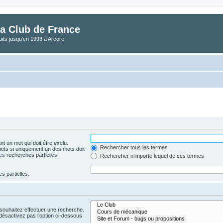
a Club de France
its jusqu'en 1993 à Arcore
t un mot qui doit être exclu.
Rechercher tous les termes
ets si uniquement un des mots doit
es recherches partielles.
Rechercher n’importe lequel de ces termes
s partielles.
 souhaitez effectuer une recherche.
ésactivez pas l’option ci-dessous