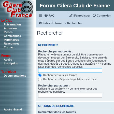
Forum Gilera Club de France
FAQ
S’enregistrer
Connexion
Le Club
Index du forum
Rechercher
Présentation
Adhésion
Rechercher
Pièces
Commandes
Partenaires
Rencontres
RECHERCHER
Contact
Recherche par mots-clés :
Placez un
+
devant un mot qui doit être trouvé et un
-
Forum
devant un mot qui doit être exclu. Saisissez une suite de
Accès
mots séparés par des
|
entre crochets si uniquement un
inscription
des mots doit être trouvé. Utilisez le caractère « * » comme
joker pour des recherches partielles.
Technique
Rechercher tous les termes
Documentations
Rechercher n’importe lequel de ces termes
Rechercher par auteur :
Utilisez le caractère « * » comme joker pour des
recherches partielles.
OPTIONS DE RECHERCHE
Accès réservé
Rechercher dans les forums :