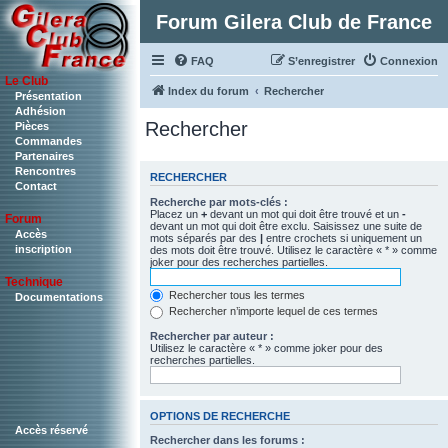
Forum Gilera Club de France
FAQ
S’enregistrer
Connexion
Le Club
Index du forum
Rechercher
Présentation
Adhésion
Rechercher
Pièces
Commandes
Partenaires
Rencontres
RECHERCHER
Contact
Recherche par mots-clés :
Placez un
+
devant un mot qui doit être trouvé et un
-
Forum
devant un mot qui doit être exclu. Saisissez une suite de
Accès
mots séparés par des
|
entre crochets si uniquement un
inscription
des mots doit être trouvé. Utilisez le caractère « * » comme
joker pour des recherches partielles.
Technique
Rechercher tous les termes
Documentations
Rechercher n’importe lequel de ces termes
Rechercher par auteur :
Utilisez le caractère « * » comme joker pour des
recherches partielles.
OPTIONS DE RECHERCHE
Accès réservé
Rechercher dans les forums :