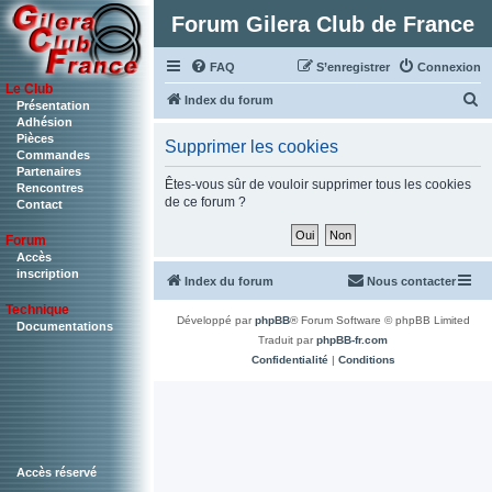
Forum Gilera Club de France
FAQ
S’enregistrer
Connexion
Le Club
R
Index du forum
Présentation
Adhésion
e
Pièces
Supprimer les cookies
c
Commandes
Partenaires
h
Êtes-vous sûr de vouloir supprimer tous les cookies
Rencontres
de ce forum ?
Contact
e
r
Forum
c
Accès
inscription
Index du forum
Nous contacter
h
Technique
e
Développé par
phpBB
® Forum Software © phpBB Limited
Documentations
r
Traduit par
phpBB-fr.com
Confidentialité
|
Conditions
Accès réservé