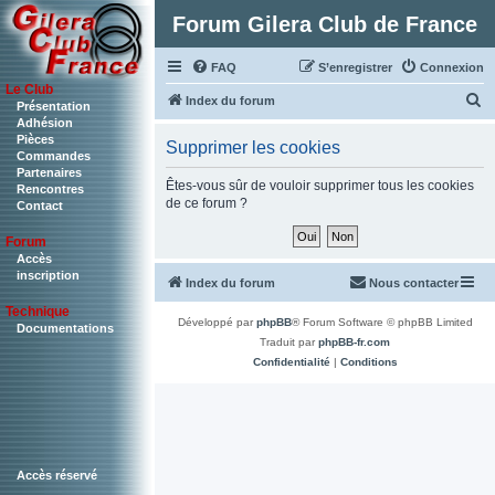
Forum Gilera Club de France
FAQ
S’enregistrer
Connexion
Le Club
R
Index du forum
Présentation
Adhésion
e
Pièces
Supprimer les cookies
c
Commandes
Partenaires
h
Êtes-vous sûr de vouloir supprimer tous les cookies
Rencontres
de ce forum ?
Contact
e
r
Forum
c
Accès
inscription
Index du forum
Nous contacter
h
Technique
e
Développé par
phpBB
® Forum Software © phpBB Limited
Documentations
r
Traduit par
phpBB-fr.com
Confidentialité
|
Conditions
Accès réservé