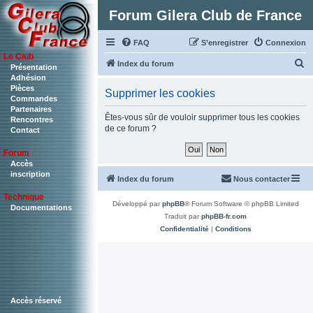
Forum Gilera Club de France
FAQ
S’enregistrer
Connexion
Le Club
R
Index du forum
Présentation
Adhésion
e
Pièces
Supprimer les cookies
c
Commandes
Partenaires
h
Êtes-vous sûr de vouloir supprimer tous les cookies
Rencontres
de ce forum ?
Contact
e
r
Forum
c
Accès
inscription
Index du forum
Nous contacter
h
Technique
e
Développé par
phpBB
® Forum Software © phpBB Limited
Documentations
r
Traduit par
phpBB-fr.com
Confidentialité
|
Conditions
Accès réservé